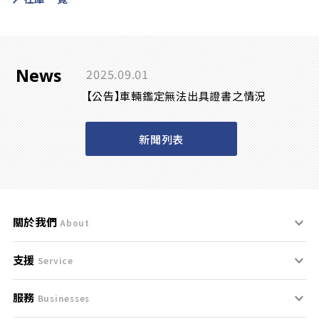
News
2025.09.01
【公告】車輛鑑定無法出具證書之情況
新聞列表
關於我們
About
支援
刊登規範
Service
服務
支援中心
服務條款
Businesses