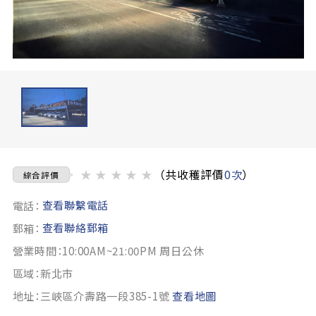
★
★
★
★
★
（共收穫評價
0次
）
綜合評價
查看聯繫電話
電話：
查看聯絡郵箱
郵箱：
營業時間：10:00AM~21:00PM 周日公休
區域：新北市
地址：三峽區介壽路一段385-1號
查看地圖