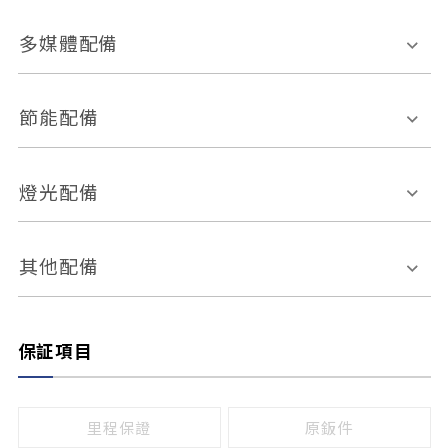
胎壓偵測
兒童安全椅固定裝置
座椅材質
多媒體配備
ABS防鎖死
上坡起步輔助
皮椅
絨布
車道偏離警示
定速系統
其它
外部音源接入
多媒體系統
節能配備
自動停車系統
盲點偵測系統
前座座椅調整
藍牙通訊
電腦導航
引擎啟閉系統
燈光配備
手動
電動
倒車雷達
倒車顯影系統
防盜系統
座椅記憶功能
感應頭燈
自適應遠近光
其他配備
無
有
日行燈
渦輪增壓
後座分離式傾倒
保証項目
頭燈光源
無
有
鹵素燈
HID
里程保證
原鈑件
LED