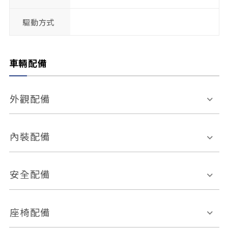
驅動方式
車輛配備
外觀配備
電動天窗
輪圈規格
內裝配備
感應式雨刷
後視鏡電動折疊
多功能方向盤
多功能資訊幕
安全配備
後視鏡方向指示燈
環景影像系統
Keyless免匙系統
前座正面氣囊
後座側面氣囊
座椅配備
恆溫空調
後座出風口