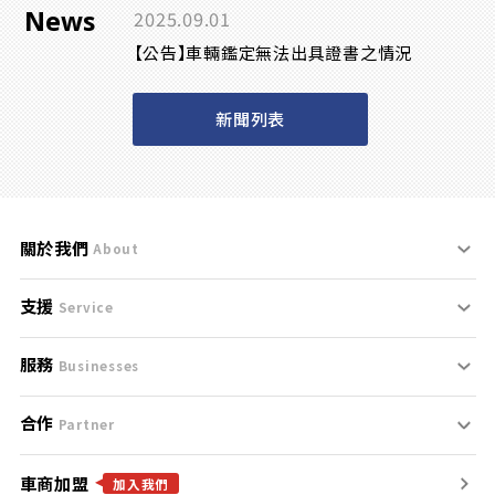
News
2025.09.01
【公告】車輛鑑定無法出具證書之情況
新聞列表
關於我們
About
支援
刊登規範
Service
服務
支援中心
服務條款
Businesses
合作
什麼是Goo鑑定？
聯絡我們
免責聲明
Partner
車商加盟
合作夥伴
找好車
隱私權政策
加入我們