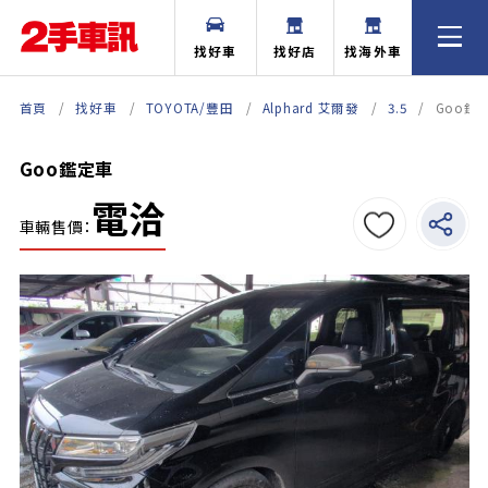
找好車
找好店
找海外車
首頁
找好車
TOYOTA/豐田
Alphard 艾爾發
3.5
Goo鑑
Goo鑑定車
電洽
車輛售價：