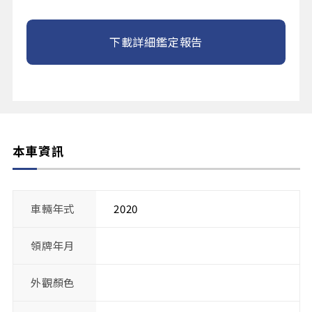
下載詳細鑑定報告
本車資訊
車輛年式
2020
領牌年月
外觀顏色