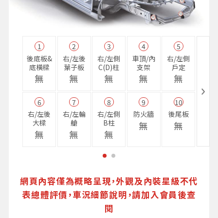
1
2
3
4
5
11
後底板&
右/左後
右/左側
車頂/內
右/左側
右前
底橫樑
葉子板
C(D)柱
支架
戶定
樑
無
無
無
無
無
無
6
7
8
9
10
16
右/左後
右/左輪
右/左側
防火牆
後尾板
避震
大樑
艙
B柱
座
無
無
無
無
無
無
網頁內容僅為概略呈現，外觀及內裝星級不代
表總體評價，車況細節說明，請加入會員後查
閱