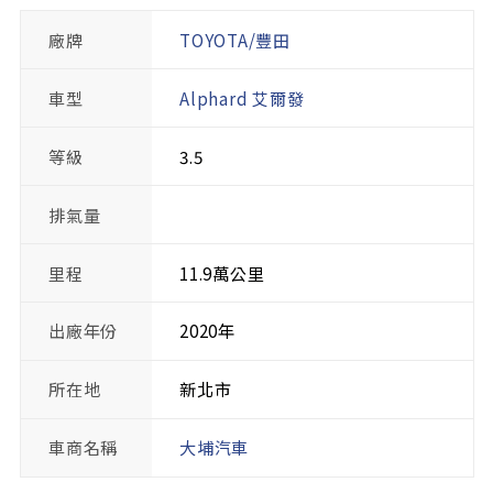
廠牌
TOYOTA/豐田
車型
Alphard 艾爾發
等級
3.5
排氣量
里程
11.9萬公里
出廠年份
2020年
所在地
新北市
車商名稱
大埔汽車