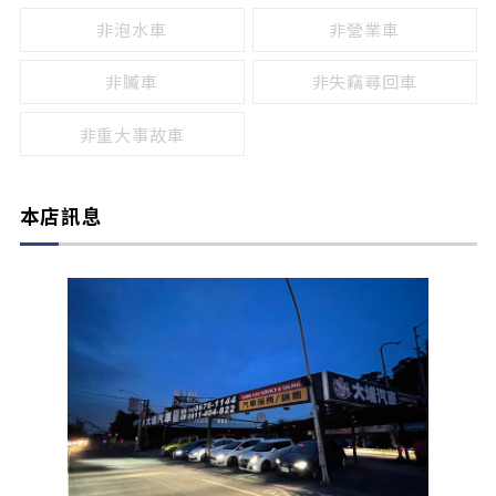
非泡水車
非營業車
非贓車
非失竊尋回車
非重大事故車
本店訊息