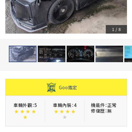
1
/
8
Goo鑑定
車輛外觀：5
車輛內裝：4
機能件：正常
修復歴：無
★
★
★
★
★
★
★
★
★
★