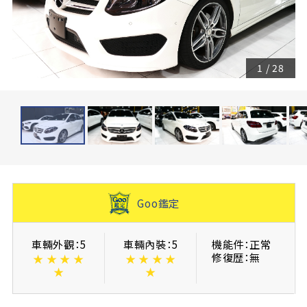
1
/
28
Goo鑑定
車輛外觀：5
車輛內裝：5
機能件：正常
修復歴：無
★
★
★
★
★
★
★
★
★
★