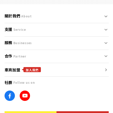
關於我們
About
支援
刊登規範
Service
服務
支援中心
服務條款
Businesses
合作
什麼是Goo鑑定？
聯絡我們
免責聲明
Partner
車商加盟
合作夥伴
找好車
隱私權政策
加入我們
社群
Follow us on
廣告合作
找好店
團隊
找海外車
車訊網
消費者評價
台灣優良中古車商大獎