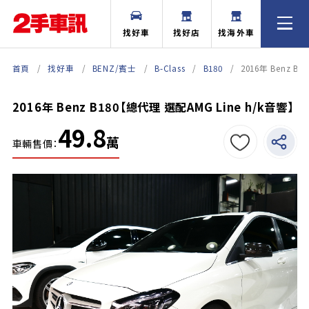
找好車
找好店
找海外車
首頁
找好車
BENZ/賓士
B-Class
B180
2016年 Benz B
2016年 Benz B180【總代理 選配AMG Line h/k音響】
49.8
萬
車輛售價：