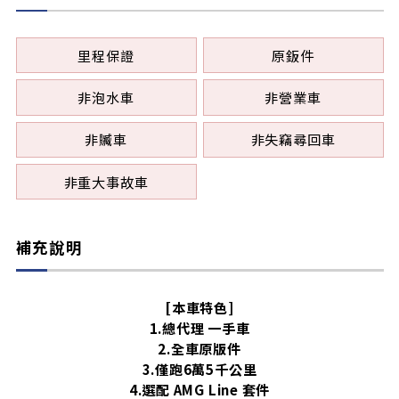
無
有
鹵素燈
HID
里程保證
原鈑件
LED
非泡水車
非營業車
非贓車
非失竊尋回車
非重大事故車
補充說明
[本車特色]
1.總代理 一手車
2.全車原版件
3.僅跑6萬5千公里
4.選配 AMG Line 套件