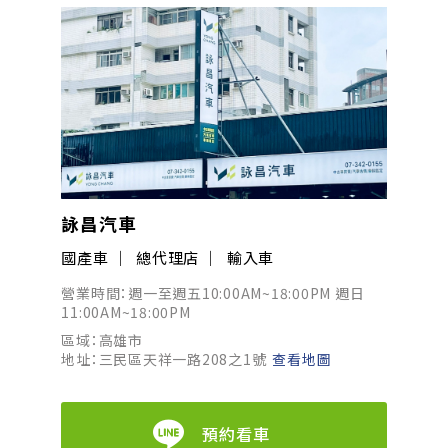
詠昌汽車
國產車
總代理店
輸入車
營業時間：週一至週五10:00AM~18:00PM 週日
11:00AM~18:00PM
區域：高雄市
地址：三民區天祥一路208之1號
查看地圖
預約看車