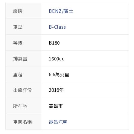
廠牌
BENZ/賓士
車型
B-Class
等級
B180
排氣量
1600cc
里程
6.6萬公里
出廠年份
2016年
所在地
高雄市
車商名稱
詠昌汽車