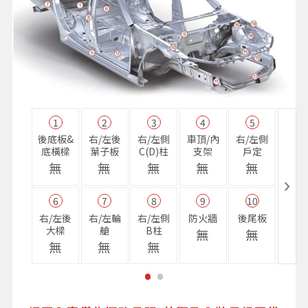
1
2
3
4
5
11
後底板&
右/左後
右/左側
車頂/內
右/左側
右前
底橫樑
葉子板
C(D)柱
支架
戶定
樑
無
無
無
無
無
無
6
7
8
9
10
16
右/左後
右/左輪
右/左側
防火牆
後尾板
避震
大樑
艙
B柱
座
無
無
無
無
無
無