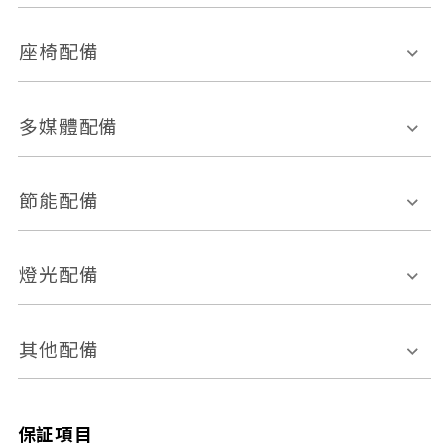
環景影像系統
Keyless免匙系統
前座正面氣囊
後座側面氣囊
座椅配備
恆溫空調
後座出風口
胎壓偵測
兒童安全椅固定裝置
座椅材質
多媒體配備
ABS防鎖死
上坡起步輔助
皮椅
絨布
車道偏離警示
定速系統
其它
外部音源接入
多媒體系統
節能配備
自動停車系統
盲點偵測系統
前座座椅調整
藍牙通訊
電腦導航
引擎啟閉系統
燈光配備
手動
電動
倒車雷達
倒車顯影系統
防盜系統
座椅記憶功能
感應頭燈
自適應遠近光
其他配備
無
有
日行燈
渦輪增壓
後座分離式傾倒
保証項目
頭燈光源