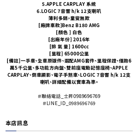
5.APPLE CARPLAY 系統
6.LOGIC 7音響 h/k 12支喇叭
薄利多銷，童叟無欺
[廠牌車款]Benz B180 AMG
[顏色 ] 白色
[出廠年份] 2016年
[排 氣 量] 1600cc
[里程] 65000公里
[備註]一手車、全車原版件、選配AMG套件、里程保證、僅跑6
萬5千公里、多功能方向盤、雙前座電動記憶座椅、APPLE
CARPLAY、倒車顯影、電子手煞車、LOGIC 7音響 h/k 12支
喇叭、詳細配備以實車為準。
＃聯絡電話_士昇0989696769
＃LINE_ID_0989696769
本店訊息