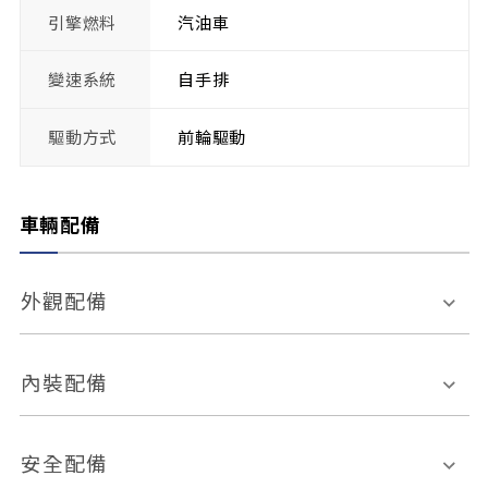
引擎燃料
汽油車
變速系統
自手排
驅動方式
前輪驅動
車輛配備
外觀配備
電動天窗
輪圈規格
內裝配備
感應式雨刷
後視鏡電動折疊
多功能方向盤
多功能資訊幕
安全配備
後視鏡方向指示燈