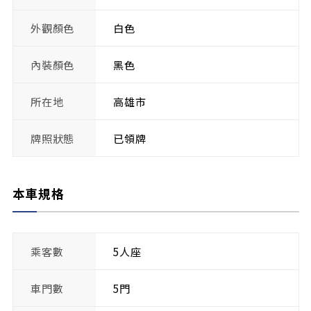
外觀顏色
白色
內裝顏色
黑色
所在地
高雄市
牌照狀態
已領牌
本車規格
乘客數
5人座
車門數
5門