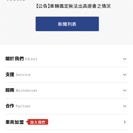
【公告】車輛鑑定無法出具證書之情況
新聞列表
關於我們
About
支援
刊登規範
Service
服務
支援中心
服務條款
Businesses
合作
什麼是Goo鑑定？
聯絡我們
免責聲明
Partner
車商加盟
合作夥伴
找好車
隱私權政策
加入我們