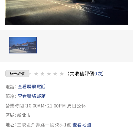
★
★
★
★
★
（共收穫評價
0次
）
綜合評價
查看聯繫電話
電話：
查看聯絡郵箱
郵箱：
營業時間：10:00AM~21:00PM 周日公休
區域：新北市
地址：三峽區介壽路一段385-1號
查看地圖