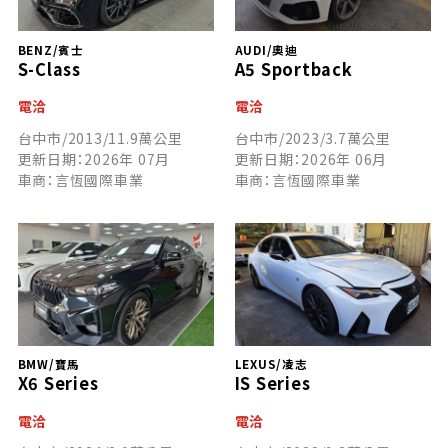
BENZ/賓士
AUDI/奧迪
S-Class
A5 Sportback
電洽
電洽
台中市/2013/11.9萬公里
台中市/2023/3.7萬公里
更新日期：2026年 07月
更新日期：2026年 06月
車商：言恆國際車業
車商：言恆國際車業
BMW/寶馬
LEXUS/凌志
X6 Series
IS Series
電洽
電洽