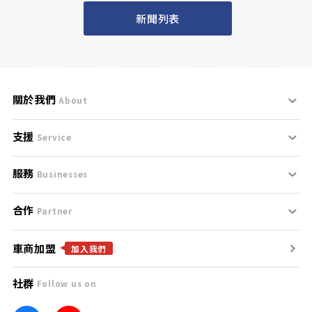
新聞列表
關於我們
About
支援
刊登規範
Service
服務
支援中心
服務條款
Businesses
合作
什麼是Goo鑑定？
聯絡我們
免責聲明
Partner
車商加盟
合作夥伴
找好車
隱私權政策
加入我們
社群
Follow us on
廣告合作
找好店
團隊