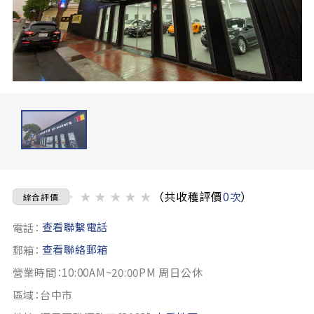
★
★
★
★
★
（共收穫評價
0次
）
綜合評價
查看聯繫電話
電話：
查看聯絡郵箱
郵箱：
營業時間：10:00AM~20:00PM 周日公休
區域：台中市