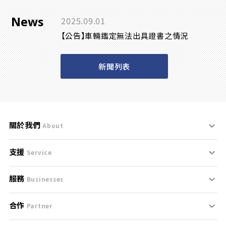
News
2025.09.01
【公告】車輛鑑定無法出具證書之情況
新聞列表
關於我們
About
支援
刊登規範
Service
服務
支援中心
服務條款
Businesses
合作
什麼是Goo鑑定？
聯絡我們
免責聲明
Partner