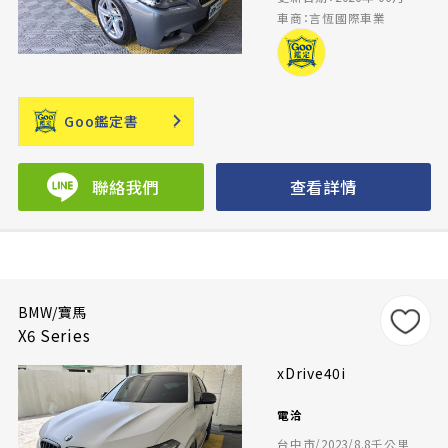
車商：言恆國際車業
Goo鑑定書
聯絡我們
查看詳情
BMW/寶馬
X6 Series
xDrive40i
電洽
台中市/2023/8.8千公里