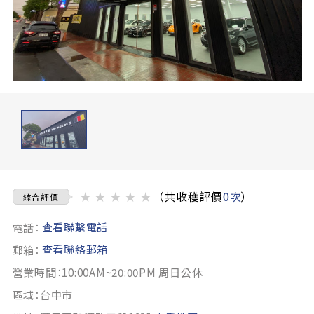
★
★
★
★
★
（共收穫評價
0次
）
綜合評價
查看聯繫電話
電話：
查看聯絡郵箱
郵箱：
營業時間：10:00AM~20:00PM 周日公休
區域：台中市