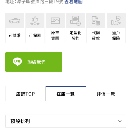
地址：潭子區雅潭路三段19號
查看地圖
原車
定型化
代辦
過戶
可試乘
可保固
實圖
契約
貸款
保險
聯絡我們
店舗TOP
在庫一覽
評價一覽
預設排列