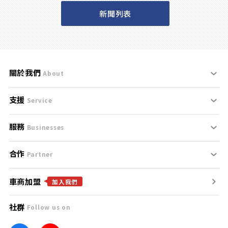
新聞列表
關於我們
About
支援
刊登規範
Service
服務
支援中心
服務條款
Businesses
合作
什麼是Goo鑑定？
聯絡我們
免責聲明
Partner
車商加盟
合作夥伴
找好車
隱私權政策
加入我們
社群
Follow us on
廣告合作
找好店
團隊