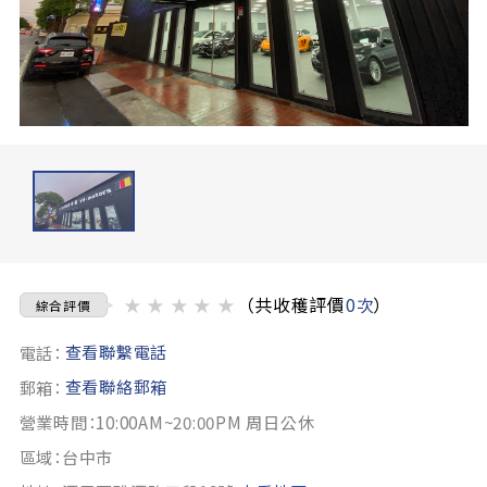
★
★
★
★
★
（共收穫評價
0次
）
綜合評價
查看聯繫電話
電話：
查看聯絡郵箱
郵箱：
營業時間：10:00AM~20:00PM 周日公休
區域：台中市