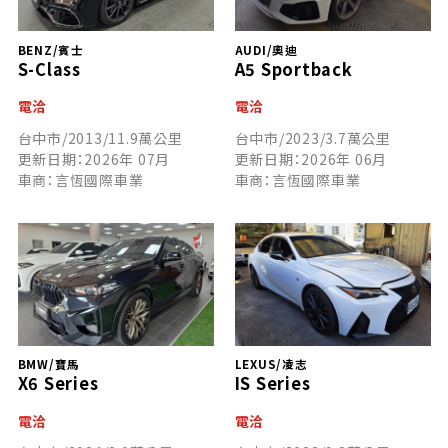
BENZ/賓士
AUDI/奧迪
S-Class
A5 Sportback
電洽
電洽
台中市/2013/11.9萬公里
台中市/2023/3.7萬公里
更新日期：2026年 07月
更新日期：2026年 06月
車商：言恆國際車業
車商：言恆國際車業
BMW/寶馬
LEXUS/凌志
X6 Series
IS Series
電洽
電洽