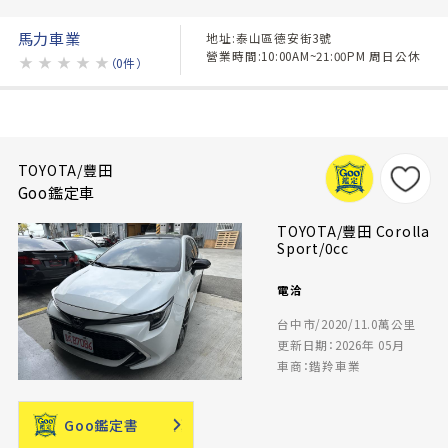
馬力車業
地址:泰山區德安街3號
營業時間:10:00AM~21:00PM 周日公休
★
★
★
★
★
（0件）
TOYOTA/豐田
Goo鑑定車
TOYOTA/豐田 Corolla
Sport/0cc
電洽
台中市/2020/11.0萬公里
更新日期：2026年 05月
車商：鍇羚車業
Goo鑑定書