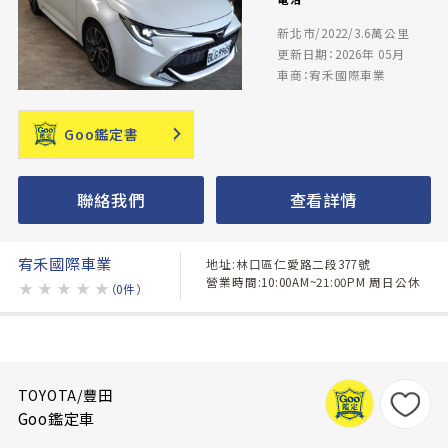
新北市/2022/3.6萬公里
更新日期：2026年 05月
車商：宥禾國際車業
Goo鑑定書
聯絡我們
查看詳情
宥禾國際車業
地址:林口區仁愛路二段377號
營業時間:10:00AM~21:00PM 周日公休
★
★
★
★
★
（0件）
TOYOTA/豐田
Goo鑑定車