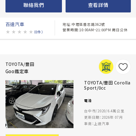
聯絡我們
查看詳情
百達汽車
地址:中壢區普忠路362號
營業時間:10:00AM~21:00PM 周日公休
★
★
★
★
★
（0件）
TOYOTA/豐田
Goo鑑定車
TOYOTA/豐田 Corolla
Sport/0cc
電洽
台中市/2020/6.4萬公里
更新日期：2026年 07月
車商：上達汽車