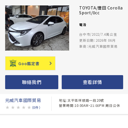
TOYOTA/豐田 Corolla
Sport/0cc
電洽
台中市/2022/7.4萬公里
更新日期：2026年 06月
車商：元威汽車國際貿易
Goo鑑定書
聯絡我們
查看詳情
元威汽車國際貿易
地址:太平區祥順路一段20號
營業時間:10:00AM~21:00PM 周日公休
★
★
★
★
★
（0件）