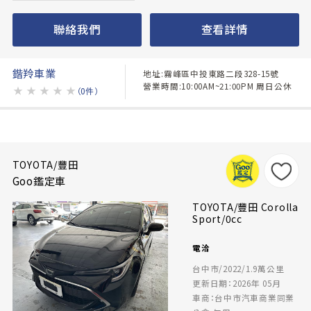
聯絡我們
查看詳情
鍇羚車業
地址:霧峰區中投東路二段328-15號
營業時間:10:00AM~21:00PM 周日公休
★
★
★
★
★
（0件）
TOYOTA/豐田
Goo鑑定車
TOYOTA/豐田 Corolla
Sport/0cc
電洽
台中市/2022/1.9萬公里
更新日期：2026年 05月
車商：台中市汽車商業同業