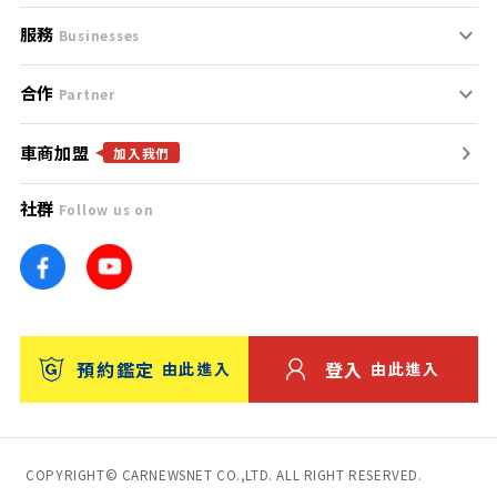
服務
支援中心
服務條款
Businesses
合作
什麼是Goo鑑定？
聯絡我們
免責聲明
Partner
車商加盟
合作夥伴
找好車
隱私權政策
加入我們
社群
Follow us on
廣告合作
找好店
團隊
找海外車
車訊網
消費者評價
台灣優良中古車商大獎
預約鑑定
登入
由此進入
由此進入
保固
收費服務
COPYRIGHT© CARNEWSNET CO.,LTD. ALL RIGHT RESERVED.