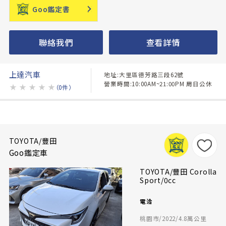
Goo鑑定書
聯絡我們
查看詳情
上達汽車
地址:大里區德芳路三段62號
營業時間:10:00AM~21:00PM 周日公休
★
★
★
★
★
（0件）
TOYOTA/豐田
Goo鑑定車
TOYOTA/豐田 Corolla
Sport/0cc
電洽
桃園市/2022/4.8萬公里