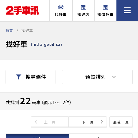
找好車
找好店
找海外車
首頁
找好車
找好車
find a good car
預設排列
搜尋條件
22
共找到
輛車（顯示1〜12件）
上一頁
下一頁
最後一頁