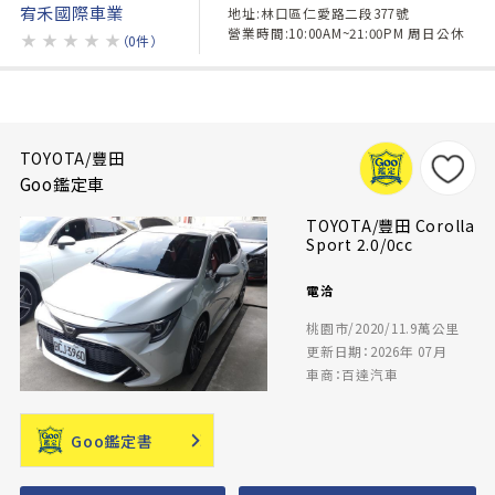
宥禾國際車業
地址:林口區仁愛路二段377號
營業時間:10:00AM~21:00PM 周日公休
★
★
★
★
★
（0件）
TOYOTA/豐田
Goo鑑定車
TOYOTA/豐田 Corolla
Sport 2.0/0cc
電洽
桃園市/2020/11.9萬公里
更新日期：2026年 07月
車商：百達汽車
Goo鑑定書