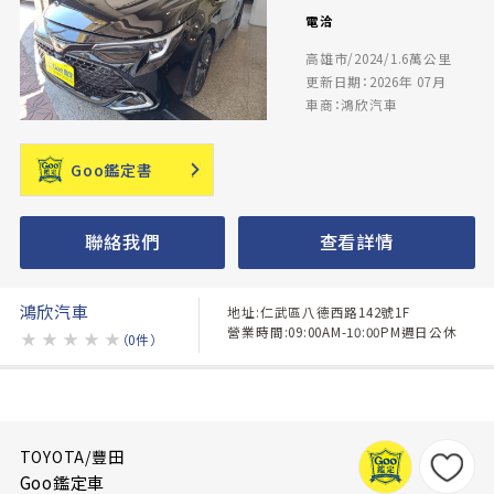
電洽
高雄市/2024/1.6萬公里
更新日期：2026年 07月
車商：鴻欣汽車
Goo鑑定書
聯絡我們
查看詳情
鴻欣汽車
地址:仁武區八德西路142號1F
營業時間:09:00AM-10:00PM週日公休
★
★
★
★
★
（0件）
TOYOTA/豐田
Goo鑑定車