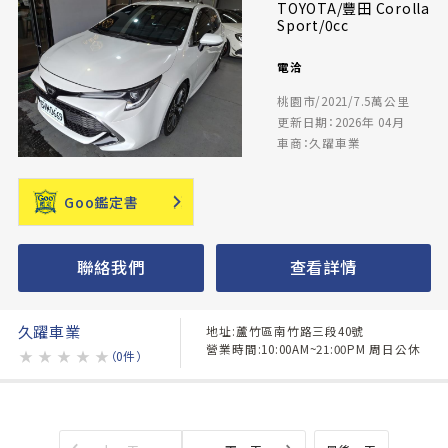
TOYOTA/豐田 Corolla
Sport/0cc
電洽
桃園市/2021/7.5萬公里
更新日期：2026年 04月
車商：久躍車業
Goo鑑定書
聯絡我們
查看詳情
久躍車業
地址:蘆竹區南竹路三段40號
營業時間:10:00AM~21:00PM 周日公休
★
★
★
★
★
（0件）