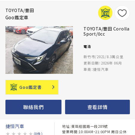
TOYOTA/豐田
Goo鑑定車
TOYOTA/豐田 Corolla
Sport/0cc
電洽
新竹市/2021/8.3萬公里
更新日期：2026年 06月
車商：捷恒汽車
Goo鑑定書
聯絡我們
查看詳情
捷恒汽車
地址:東區經國路一段289號
營業時間:10:00AM~21:00PM 周日公休
★
★
★
★
★
（0件）