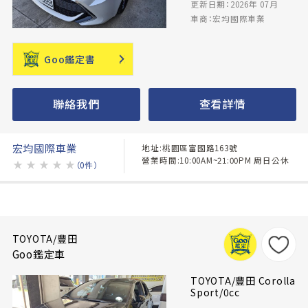
更新日期：2026年 07月
車商：宏均國際車業
Goo鑑定書
聯絡我們
查看詳情
宏均國際車業
地址:桃園區富國路163號
營業時間:10:00AM~21:00PM 周日公休
★
★
★
★
★
（0件）
TOYOTA/豐田
Goo鑑定車
TOYOTA/豐田 Corolla
Sport/0cc