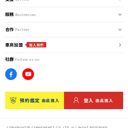
服務
支援中心
服務條款
Businesses
合作
什麼是Goo鑑定？
聯絡我們
免責聲明
Partner
車商加盟
合作夥伴
找好車
隱私權政策
加入我們
社群
Follow us on
廣告合作
找好店
團隊
找海外車
車訊網
消費者評價
台灣優良中古車商大獎
預約鑑定
登入
由此進入
由此進入
保固
收費服務
COPYRIGHT© CARNEWSNET CO.,LTD. ALL RIGHT RESERVED.