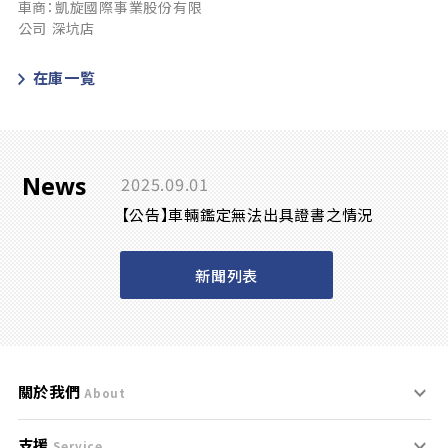
車商：凱旋國際事業股份有限
公司 深坑店
在庫一覧
News
2025.09.01
【公告】車輛鑑定無法出具證書之情況
新聞列表
關於我們
About
支援
刊登規範
Service