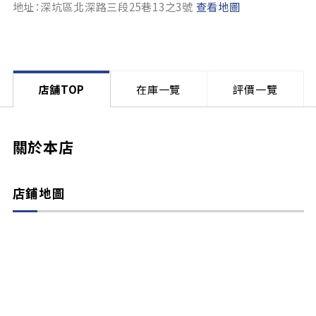
地址：深坑區北深路三段25巷13之3號
查看地圖
店舗TOP
在庫一覽
評價一覽
關於本店
店鋪地圖