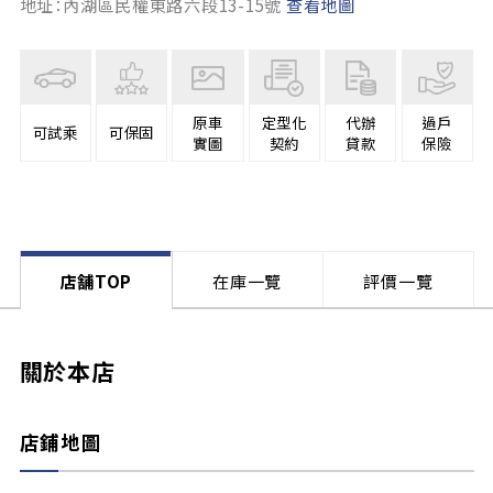
地址：內湖區民權東路六段13-15號
查看地圖
原車
定型化
代辦
過戶
可試乘
可保固
實圖
契約
貸款
保險
店舗TOP
在庫一覽
評價一覽
關於本店
店鋪地圖