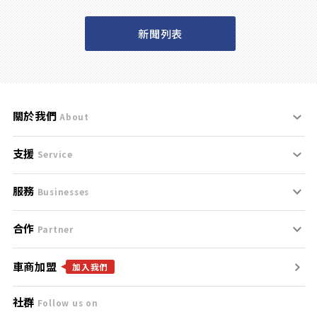
新聞列表
關於我們
About
支援
刊登規範
Service
服務
支援中心
服務條款
Businesses
合作
什麼是Goo鑑定？
聯絡我們
免責聲明
Partner
車商加盟
合作夥伴
找好車
隱私權政策
加入我們
社群
Follow us on
廣告合作
找好店
團隊