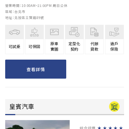
營業時間：10:00AM~21:00PM 周日公休
區域：台北市
地址：北投區立賢路89號
原車
定型化
代辦
過戶
可試乘
可保固
實圖
契約
貸款
保險
查看詳情
皇賓汽車
★
★
★
★
★
綜合評價