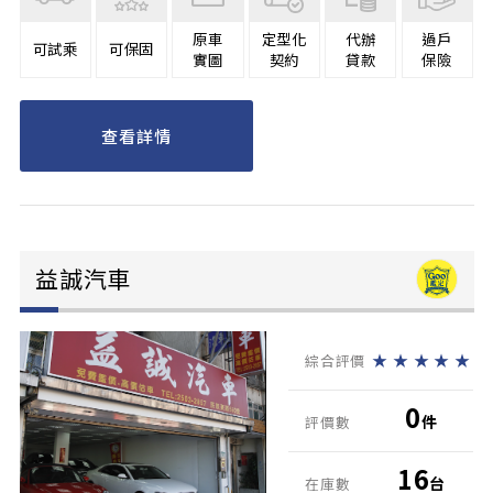
原車
定型化
代辦
過戶
可試乘
可保固
實圖
契約
貸款
保險
查看詳情
益誠汽車
★
★
★
★
★
綜合評價
0
件
評價數
16
台
在庫數