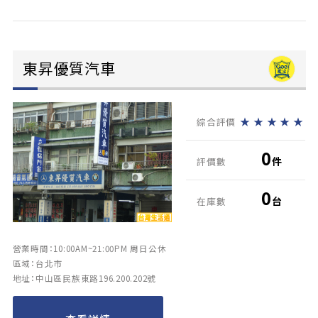
東昇優質汽車
★
★
★
★
★
綜合評價
0
件
評價數
0
台
在庫數
營業時間：10:00AM~21:00PM 周日公休
區域：台北市
地址：中山區民族東路196.200.202號