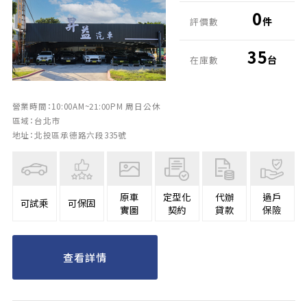
0
件
評價數
35
台
在庫數
營業時間：10:00AM~21:00PM 周日公休
區域：台北市
地址：北投區承德路六段335號
原車
定型化
代辦
過戶
可試乘
可保固
實圖
契約
貸款
保險
查看詳情