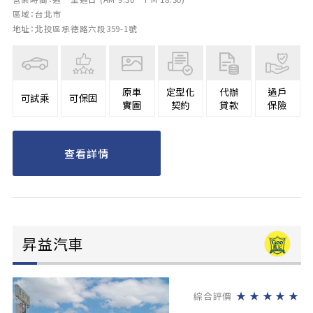
區域：台北市
地址：北投區承德路六段359-1號
原車
定型化
代辦
過戶
可試乘
可保固
實圖
契約
貸款
保險
查看詳情
昇益汽車
★
★
★
★
★
綜合評價