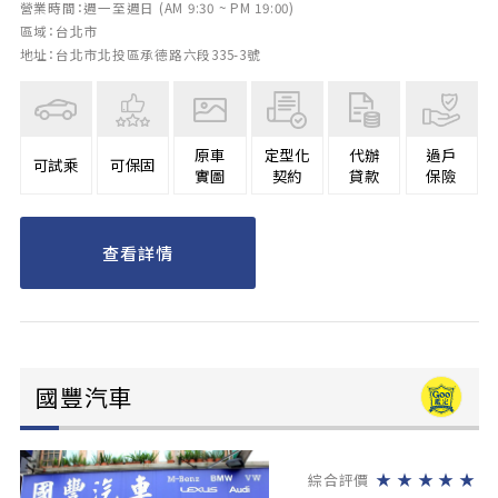
營業時間：週一至週日 (AM 9:30 ~ PM 19:00)
區域：台北市
地址：台北市北投區承德路六段335-3號
原車
定型化
代辦
過戶
可試乘
可保固
實圖
契約
貸款
保險
查看詳情
國豐汽車
★
★
★
★
★
綜合評價