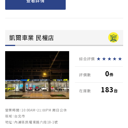
查看詳情
凱爾車業 民權店
★
★
★
★
★
綜合評價
0
件
評價數
183
台
在庫數
營業時間：10:00AM~21:00PM 周日公休
區域：台北市
地址：內湖區民權東路六段18-1號