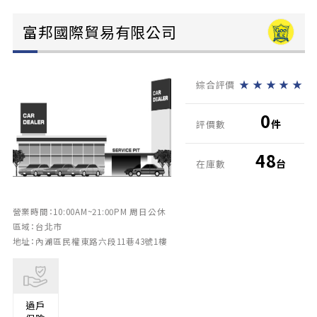
富邦國際貿易有限公司
★
★
★
★
★
綜合評價
0
件
評價數
48
台
在庫數
營業時間：10:00AM~21:00PM 周日公休
區域：台北市
地址：內湖區民權東路六段11巷43號1樓
過戶