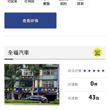
可試乘
可保固
實圖
契約
貸款
查看詳情
全福汽車
★
★
★
★
★
綜合評價
0
件
評價數
43
台
在庫數