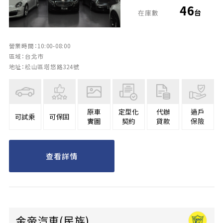
46
台
在庫數
營業時間：10:00-08:00
區域：台北市
地址：松山區塔悠路324號
原車
定型化
代辦
過戶
可試乘
可保固
實圖
契約
貸款
保險
查看詳情
金帝汽車(民族)