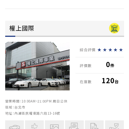
權上國際
★
★
★
★
★
綜合評價
0
件
評價數
120
台
在庫數
營業時間：10:00AM~21:00PM 周日公休
區域：台北市
地址：內湖區民權東路六段13-16號