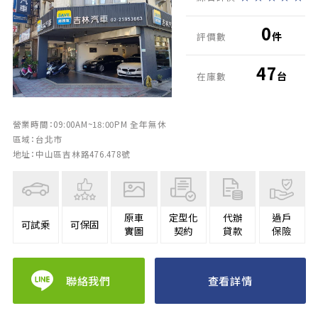
0
件
評價數
47
台
在庫數
營業時間：09:00AM~18:00PM 全年無休
區域：台北市
地址：中山區吉林路476.478號
原車
定型化
代辦
過戶
可試乘
可保固
實圖
契約
貸款
保險
聯絡我們
查看詳情