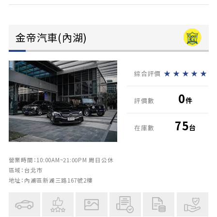
金帝汽車(內湖)
★
★
★
★
★
綜合評價
0
件
評價數
75
台
在庫數
營業時間：10:00AM~21:00PM 周日公休
區域：台北市
地址：內湖區新湖三路167號2樓