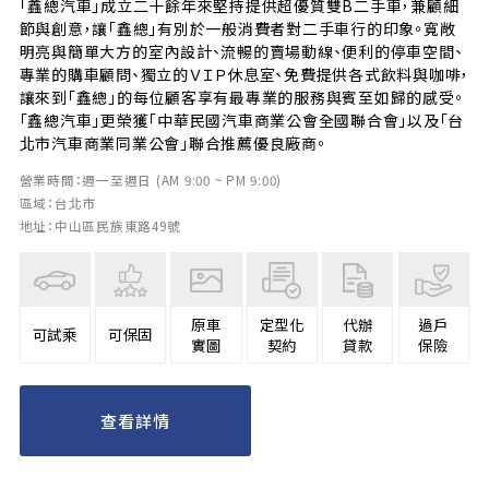
「鑫總汽車」成立二十餘年來堅持提供超優質雙B二手車，兼顧細
節與創意，讓「鑫總」有別於一般消費者對二手車行的印象。寬敞
明亮與簡單大方的室內設計、流暢的賣場動線、便利的停車空間、
專業的購車顧問、獨立的ＶＩＰ休息室、免費提供各式飲料與咖啡，
讓來到「鑫總」的每位顧客享有最專業的服務與賓至如歸的感受。
「鑫總汽車」更榮獲「中華民國汽車商業公會全國聯合會」以及「台
北市汽車商業同業公會」聯合推薦優良廠商。
營業時間：週一至週日 (AM 9:00 ~ PM 9:00)
區域：台北市
地址：中山區民族東路49號
原車
定型化
代辦
過戶
可試乘
可保固
實圖
契約
貸款
保險
查看詳情