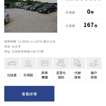
0
件
評價數
167
台
在庫數
營業時間：10:00AM~21:00PM 周日公休
區域：台北市
地址：北投區承德路七段375號
原車
定型化
代辦
過戶
可試乘
可保固
實圖
契約
貸款
保險
查看詳情