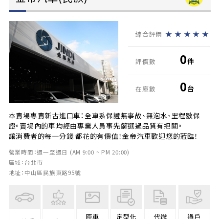
★
★
★
★
★
綜合評價
0
件
評價數
0
台
在庫數
本賣場專賣新古進口車：全車系保證無事故、無泡水、里程數保
證。賣場內的車均經由專業人員事先篩選過品質有把關。
讓消費者的每一分錢 都花的有價值！金帝汽車歡迎您的蒞臨！
營業時間：週一至週日 (AM 9:00 ~ PM 20:00)
區域：台北市
地址：中山區民族東路95號
原車
定型化
代辦
過戶