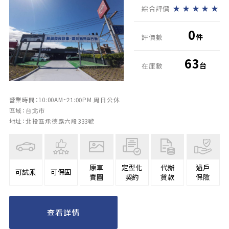
★
★
★
★
★
綜合評價
0
件
評價數
63
台
在庫數
營業時間：10:00AM~21:00PM 周日公休
區域：台北市
地址：北投區承德路六段333號
原車
定型化
代辦
過戶
可試乘
可保固
實圖
契約
貸款
保險
查看詳情