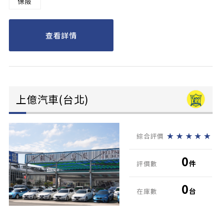
保險
查看詳情
上億汽車(台北)
★
★
★
★
★
綜合評價
0
件
評價數
0
台
在庫數