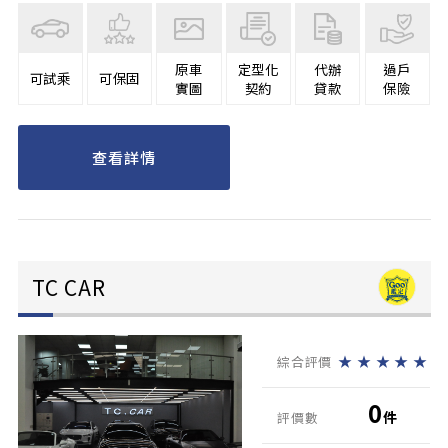
原車
定型化
代辦
過戶
可試乘
可保固
實圖
契約
貸款
保險
查看詳情
TC CAR
★
★
★
★
★
綜合評價
0
件
評價數