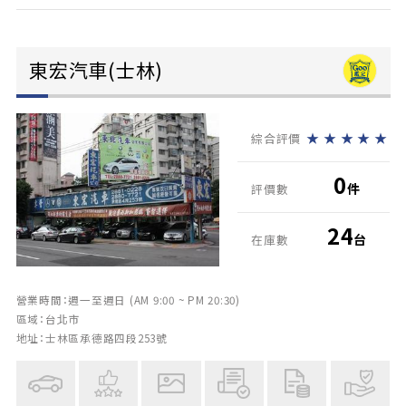
東宏汽車(士林)
★
★
★
★
★
綜合評價
0
件
評價數
24
台
在庫數
營業時間：週一至週日 (AM 9:00 ~ PM 20:30)
區域：台北市
地址：士林區承德路四段253號