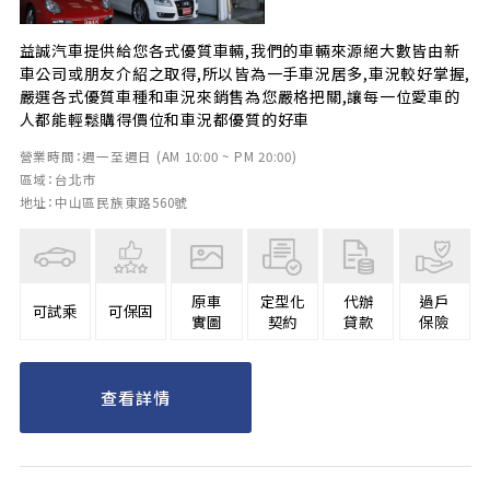
益誠汽車提供給您各式優質車輛,我們的車輛來源絕大數皆由新
車公司或朋友介紹之取得,所以皆為一手車況居多,車況較好掌握,
嚴選各式優質車種和車況來銷售為您嚴格把關,讓每一位愛車的
人都能輕鬆購得價位和車況都優質的好車
營業時間：週一至週日 (AM 10:00 ~ PM 20:00)
區域：台北市
地址：中山區民族東路560號
原車
定型化
代辦
過戶
可試乘
可保固
實圖
契約
貸款
保險
查看詳情