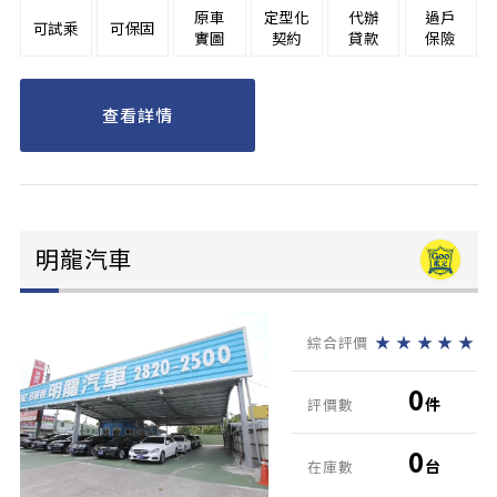
原車
定型化
代辦
過戶
可試乘
可保固
實圖
契約
貸款
保險
查看詳情
明龍汽車
★
★
★
★
★
綜合評價
0
件
評價數
0
台
在庫數