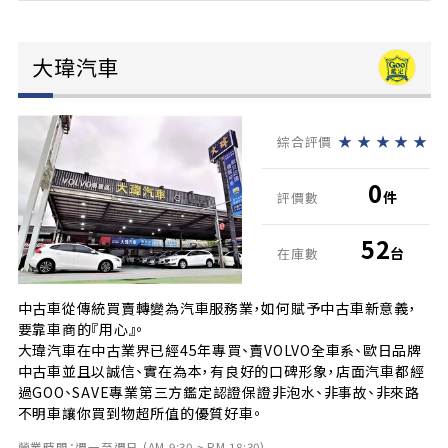
大瑋汽車
★
★
★
★
★
綜合評價
0
件
評價數
52
台
在庫數
中古車從傳統買賣轉變為汽車服務業，如何賦予中古車新意義，
要靠車商的『用心』。
大瑋汽車在中古業界已經45年專買、賣VOLVO全車系、歐日品牌
中古車並且以誠信、實在為本，有良好的口碑形象，店面汽車都經
過GOO、SAVE專業第三方鑑定認證保證非泡水、非事故、非來路
不明車讓你買到物超所值的優質好車。
營業時間：週一至週日 (AM 9:30 ~ PM 18:30)