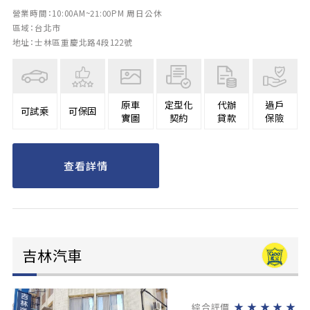
營業時間：10:00AM~21:00PM 周日公休
區域：台北市
地址：士林區重慶北路4段122號
原車
定型化
代辦
過戶
可試乘
可保固
實圖
契約
貸款
保險
查看詳情
吉林汽車
★
★
★
★
★
綜合評價