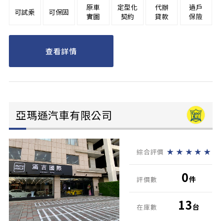
原車
定型化
代辦
過戶
可試乘
可保固
實圖
契約
貸款
保險
查看詳情
亞瑪遜汽車有限公司
★
★
★
★
★
綜合評價
0
件
評價數
13
台
在庫數