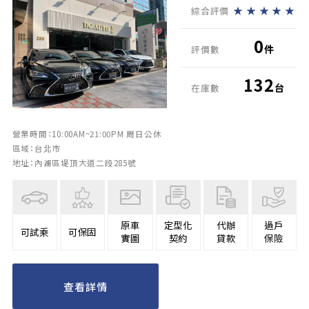
★
★
★
★
★
綜合評價
0
件
評價數
132
台
在庫數
營業時間：10:00AM~21:00PM 周日公休
區域：台北市
地址：內湖區堤頂大道二段285號
原車
定型化
代辦
過戶
可試乘
可保固
實圖
契約
貸款
保險
查看詳情