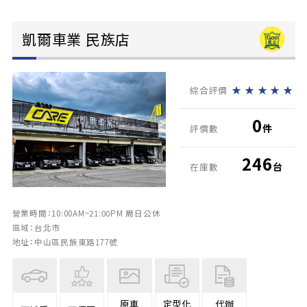
凱爾車業 民族店
★
★
★
★
★
綜合評價
0
件
評價數
246
台
在庫數
營業時間：10:00AM~21:00PM 周日公休
區域：台北市
地址：中山區民族東路177號
原車
定型化
代辦