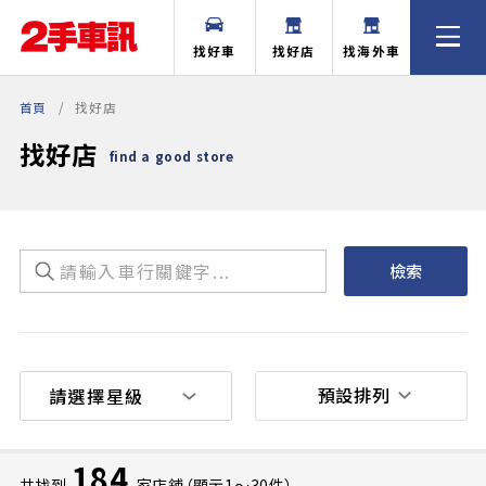
找好車
找好店
找海外車
首頁
找好店
找好店
find a good store
檢索
預設排列
184
共找到
家店鋪（顯示1〜30件）