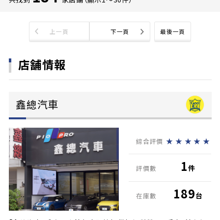
上一頁
下一頁
最後一頁
店舗情報
鑫總汽車
★
★
★
★
★
綜合評價
1
件
評價數
189
台
在庫數