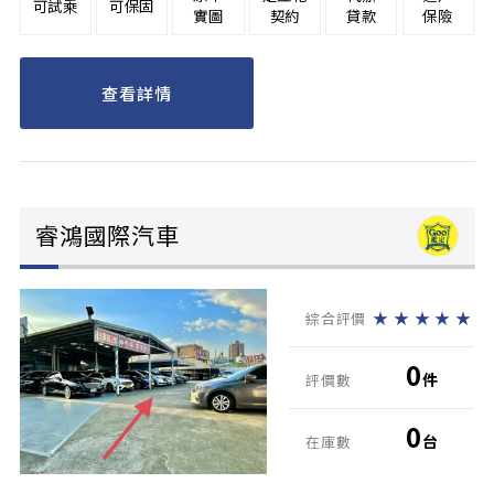
可試乘
可保固
實圖
契約
貸款
保險
查看詳情
睿鴻國際汽車
★
★
★
★
★
綜合評價
0
件
評價數
0
台
在庫數