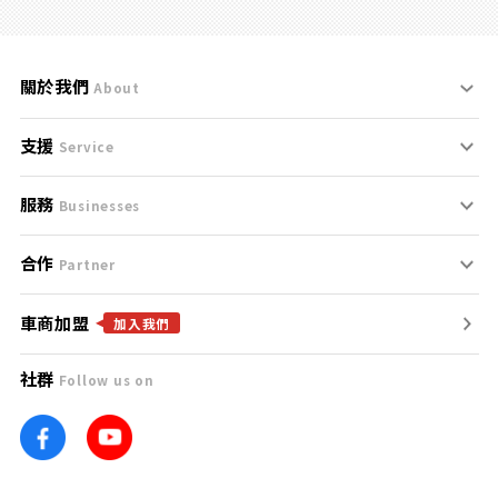
關於我們
About
支援
刊登規範
Service
服務
支援中心
服務條款
Businesses
合作
什麼是Goo鑑定？
聯絡我們
免責聲明
Partner
車商加盟
合作夥伴
找好車
隱私權政策
加入我們
社群
Follow us on
廣告合作
找好店
團隊
找海外車
車訊網