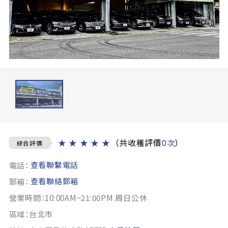
★
★
★
★
★
（共收穫評價
0次
）
綜合評價
查看聯繫電話
電話：
查看聯絡郵箱
郵箱：
營業時間：10:00AM~21:00PM 周日公休
區域：台北市