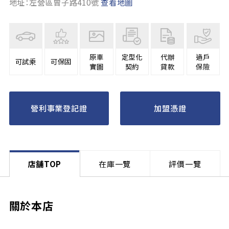
地址：左營區曾子路410號
查看地圖
原車
定型化
代辦
過戶
可試乘
可保固
實圖
契約
貸款
保險
營利事業登記證
加盟憑證
店舗TOP
在庫一覽
評價一覽
關於本店