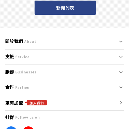
新聞列表
關於我們
About
支援
刊登規範
Service
服務
支援中心
服務條款
Businesses
合作
什麼是Goo鑑定？
聯絡我們
免責聲明
Partner
車商加盟
合作夥伴
找好車
隱私權政策
加入我們
社群
Follow us on
廣告合作
找好店
團隊