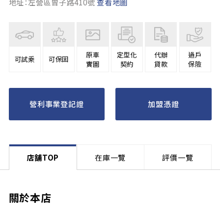
地址：左營區曾子路410號
查看地圖
原車
定型化
代辦
過戶
可試乘
可保固
實圖
契約
貸款
保險
營利事業登記證
加盟憑證
店舗TOP
在庫一覽
評價一覽
關於本店