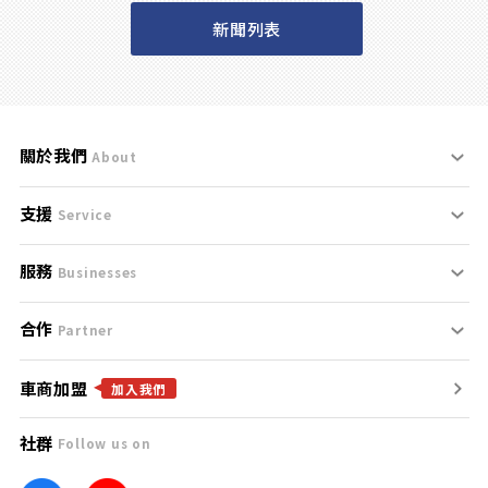
新聞列表
關於我們
About
支援
刊登規範
Service
服務
支援中心
服務條款
Businesses
合作
什麼是Goo鑑定？
聯絡我們
免責聲明
Partner
車商加盟
合作夥伴
找好車
隱私權政策
加入我們
社群
Follow us on
廣告合作
找好店
團隊