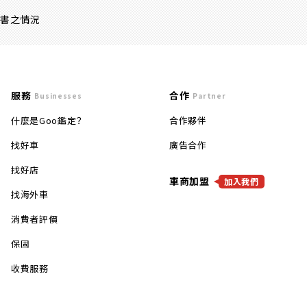
證書之情況
服務
合作
Businesses
Partner
什麼是Goo鑑定？
合作夥伴
找好車
廣告合作
找好店
車商加盟
加入我們
找海外車
消費者評價
保固
收費服務