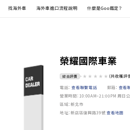
找海外車
海外車進口流程說明
什麼是Goo鑑定？
榮耀國際車業
★
★
★
★
★
（共收穫評
綜合評價
電話：
查看聯繫電話
郵箱：
查看
營業時間：10:00AM~21:00PM 周日
區域：新北市
地址：新店區復興路39號
查看地圖