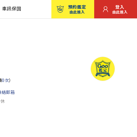
預約鑑定
登入
車訊保固
由此進入
由此進入
價
0次
）
聯絡郵箱
公休