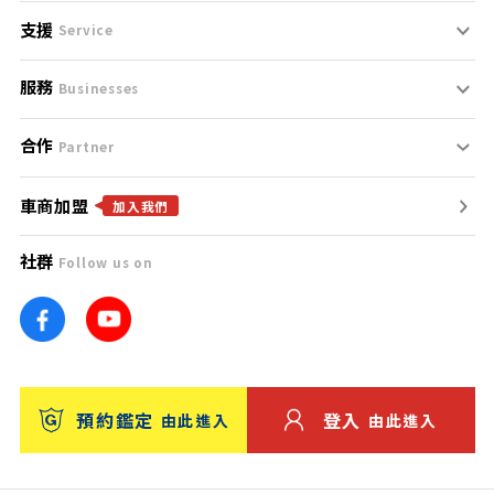
支援
刊登規範
Service
服務
支援中心
服務條款
Businesses
合作
什麼是Goo鑑定？
聯絡我們
免責聲明
Partner
車商加盟
合作夥伴
找好車
隱私權政策
加入我們
社群
Follow us on
廣告合作
找好店
團隊
找海外車
車訊網
消費者評價
台灣優良中古車商大獎
預約鑑定
登入
由此進入
由此進入
保固