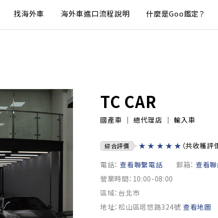
找海外車
海外車進口流程說明
什麼是Goo鑑定？
TC CAR
國產車 ｜ 總代理店 ｜ 輸入車
★
★
★
★
★
（共收穫評
綜合評價
電話：
查看聯繫電話
郵箱：
查看聯
營業時間：10:00-08:00
區域：台北市
地址：松山區塔悠路324號
查看地圖