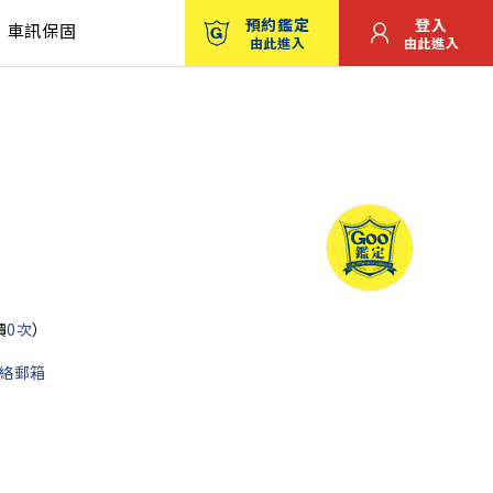
預約鑑定
登入
車訊保固
由此進入
由此進入
價
0次
）
絡郵箱