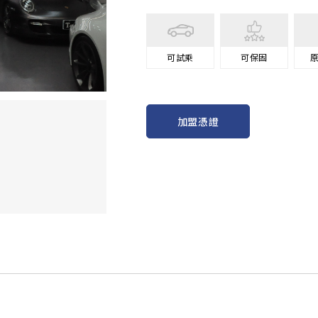
可試乘
可保固
加盟憑證