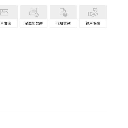
原車
實圖
定型化契約
代辦
貸款
過戶
保險