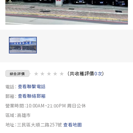
★
★
★
★
★
（共收穫評價
0次
）
綜合評價
查看聯繫電話
電話：
查看聯絡郵箱
郵箱：
營業時間：10:00AM~21:00PM 周日公休
區域：高雄市
地址：三民區大順二路257號
查看地圖