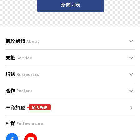
新聞列表
關於我們
About
支援
刊登規範
Service
服務
支援中心
服務條款
Businesses
合作
什麼是Goo鑑定？
聯絡我們
免責聲明
Partner
車商加盟
合作夥伴
找好車
隱私權政策
加入我們
社群
Follow us on
廣告合作
找好店
團隊