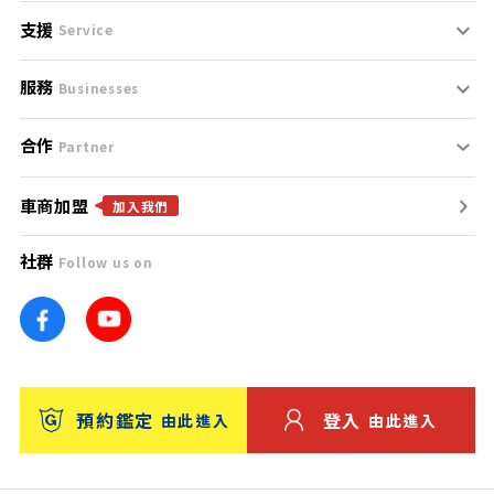
支援
刊登規範
Service
服務
支援中心
服務條款
Businesses
合作
什麼是Goo鑑定？
聯絡我們
免責聲明
Partner
車商加盟
合作夥伴
找好車
隱私權政策
加入我們
社群
Follow us on
廣告合作
找好店
團隊
找海外車
車訊網
消費者評價
台灣優良中古車商大獎
預約鑑定
登入
由此進入
由此進入
保固