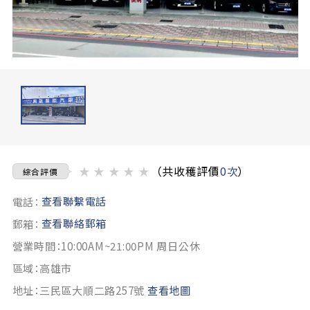
★
★
★
★
★
（共收穫評價
0次
）
綜合評價
查看聯繫電話
電話：
查看聯絡郵箱
郵箱：
營業時間：10:00AM~21:00PM 周日公休
區域：高雄市
地址：三民區大順二路257號
查看地圖