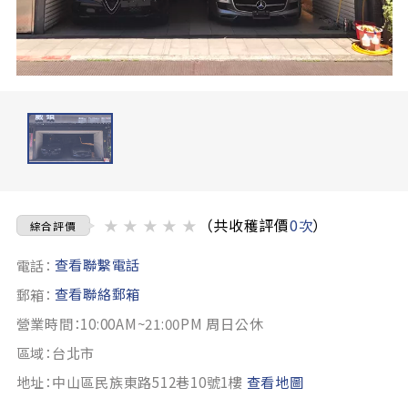
★
★
★
★
★
（共收穫評價
0次
）
綜合評價
查看聯繫電話
電話：
查看聯絡郵箱
郵箱：
營業時間：10:00AM~21:00PM 周日公休
區域：台北市
地址：中山區民族東路512巷10號1樓
查看地圖