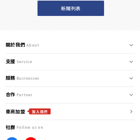
新聞列表
關於我們
About
支援
刊登規範
Service
服務
支援中心
服務條款
Businesses
合作
什麼是Goo鑑定？
聯絡我們
免責聲明
Partner
車商加盟
合作夥伴
找好車
隱私權政策
加入我們
社群
Follow us on
廣告合作
找好店
團隊