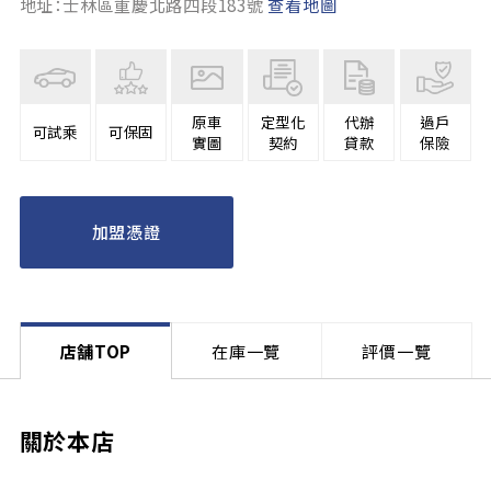
地址：士林區重慶北路四段183號
查看地圖
原車
定型化
代辦
過戶
可試乘
可保固
實圖
契約
貸款
保險
加盟憑證
店舗TOP
在庫一覽
評價一覽
關於本店