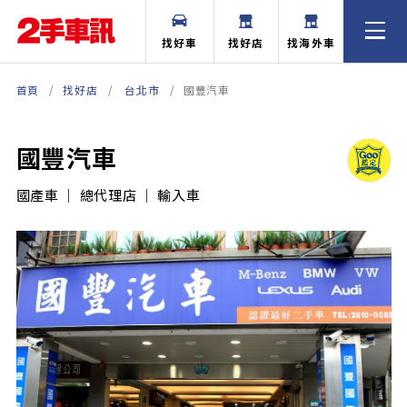
找好車
找好店
找海外車
首頁
找好店
台北市
國豐汽車
國豐汽車
國產車 ｜ 總代理店 ｜ 輸入車