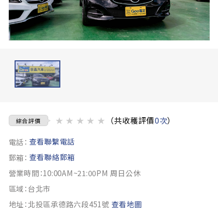
★
★
★
★
★
（共收穫評價
0次
）
綜合評價
查看聯繫電話
電話：
查看聯絡郵箱
郵箱：
營業時間：10:00AM~21:00PM 周日公休
區域：台北市
地址：北投區承德路六段451號
查看地圖