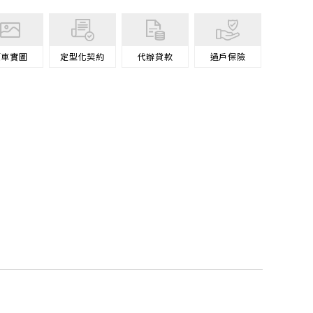
原車
實圖
定型化契約
代辦
貸款
過戶
保險