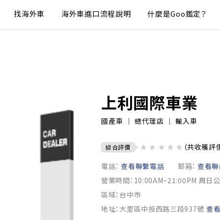
找海外車
海外車進口流程說明
什麼是Goo鑑定？
上利國際車業
國產車 ｜ 總代理店 ｜ 輸入車
★
★
★
★
★
（共收穫評
綜合評價
電話：
查看聯繫電話
郵箱：
查看聯
營業時間：10:00AM~21:00PM 周日
區域：台中市
地址：大里區中投西路三段937號
查