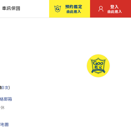
預約鑑定
登入
車訊保固
由此進入
由此進入
價
0次
）
絡郵箱
公休
看地圖