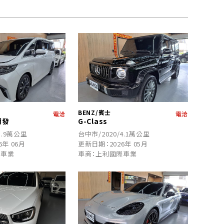
BENZ/賓士
電洽
電洽
爾發
G-Class
1.9萬公里
台中市/2020/4.1萬公里
6年 06月
更新日期：2026年 05月
際車業
車商：上利國際車業