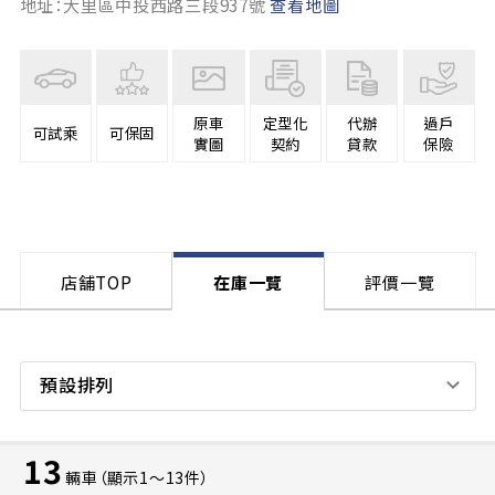
地址：大里區中投西路三段937號
查看地圖
原車
定型化
代辦
過戶
可試乘
可保固
實圖
契約
貸款
保險
店舗TOP
在庫一覽
評價一覽
預設排列
13
輛車（顯示1〜13件）