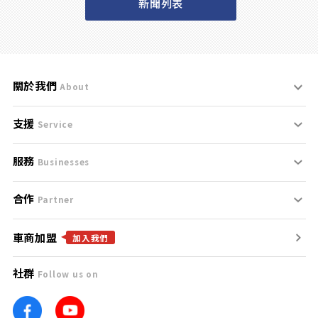
新聞列表
關於我們
About
支援
刊登規範
Service
服務
支援中心
服務條款
Businesses
合作
什麼是Goo鑑定？
聯絡我們
免責聲明
Partner
車商加盟
合作夥伴
找好車
隱私權政策
加入我們
社群
Follow us on
廣告合作
找好店
團隊
找海外車
車訊網