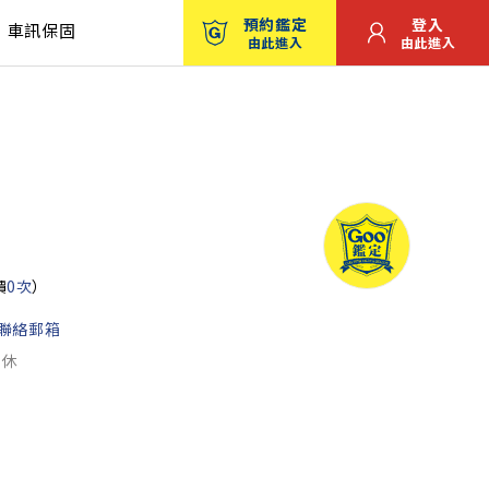
預約鑑定
登入
車訊保固
由此進入
由此進入
價
0次
）
聯絡郵箱
公休