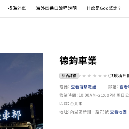
找海外車
海外車進口流程說明
什麼是Goo鑑定？
德鈞車業
★
★
★
★
★
（共收穫評
綜合評價
電話：
查看聯繫電話
郵箱：
查看
營業時間：10:00AM~21:00PM 周日
區域：台北市
地址：內湖區新湖一路73號
查看地圖