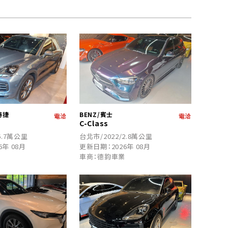
時捷
BENZ/賓士
電洽
電洽
C-Class
6.7萬公里
台北市/2022/2.8萬公里
6年 08月
更新日期：2026年 08月
業
車商：德鈞車業