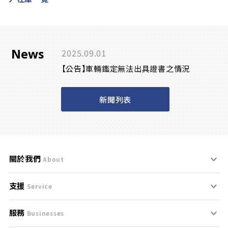
News
2025.09.01
【公告】車輛鑑定無法出具證書之情況
新聞列表
關於我們
About
支援
刊登規範
Service
服務
支援中心
服務條款
Businesses