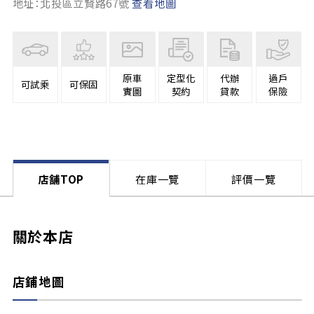
地址：北投區立賢路67號
查看地圖
原車
定型化
代辦
過戶
可試乘
可保固
實圖
契約
貸款
保險
店舗TOP
在庫一覽
評價一覽
關於本店
店鋪地圖