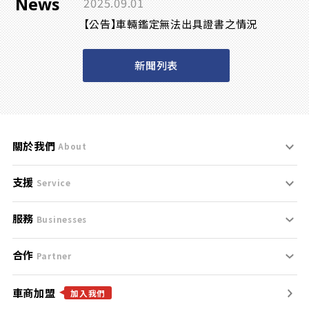
News
2025.09.01
【公告】車輛鑑定無法出具證書之情況
新聞列表
關於我們
About
支援
刊登規範
Service
服務
支援中心
服務條款
Businesses
合作
什麼是Goo鑑定？
聯絡我們
免責聲明
Partner
車商加盟
合作夥伴
找好車
隱私權政策
加入我們