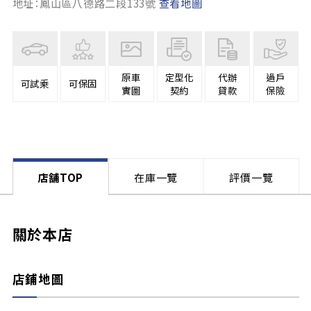
地址：鳳山區八德路二段133號
查看地圖
原車
定型化
代辦
過戶
可試乘
可保固
實圖
契約
貸款
保險
店舗TOP
在庫一覽
評價一覽
關於本店
店鋪地圖