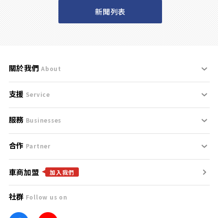
新聞列表
關於我們
About
支援
刊登規範
Service
服務
支援中心
服務條款
Businesses
合作
什麼是Goo鑑定？
聯絡我們
免責聲明
Partner
車商加盟
合作夥伴
找好車
隱私權政策
加入我們
社群
Follow us on
廣告合作
找好店
團隊