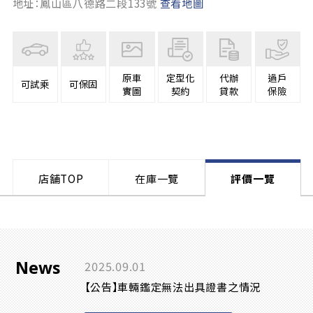
地址：鳳山區八德路二段133號
查看地圖
原車
定型化
代辦
過戶
可試乘
可保固
實圖
契約
貸款
保險
店舗TOP
在庫一覽
評價一覽
News
2025.09.01
【公告】車輛鑑定無法出具證書之情況