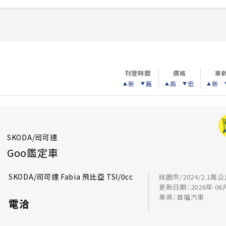
刊登時間
價格
車
新
舊
高
低
新
SKODA/司可達
Goo鑑定車
SKODA/司可達 Fabia 飛比亞 TSI/0cc
桃園市/2024/2.1萬
更新日期：2026年 06
車商：首福汽車
電洽