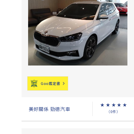
Goo鑑定書
★
★
★
★
★
美好關係 勁德汽車
（0件）