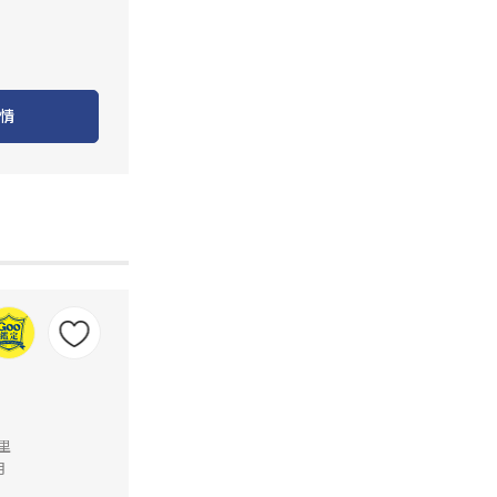
情
公里
月