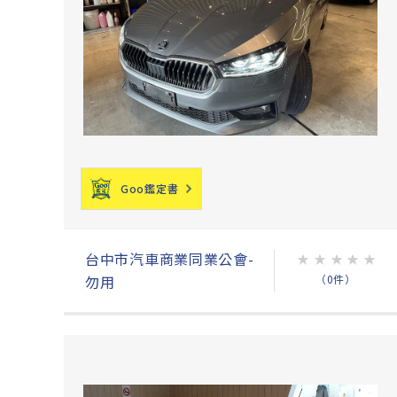
Goo鑑定書
台中市汽車商業同業公會-
★
★
★
★
★
（0件）
勿用