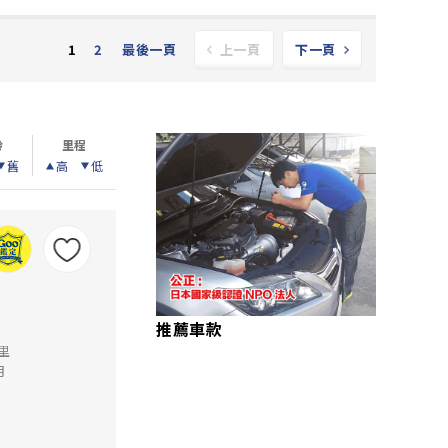
2
最後一頁
1
上一頁
下一頁
齡
里程
舊
高
低
推薦車款
公里
月