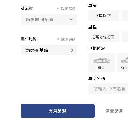
車齢
排氣量
取消篩選
3年以下
里程
1萬km以下
賞車地點
取消篩選
車輛種類
請選擇 地點
房車
SU
車商名稱
套用篩選
清空篩選