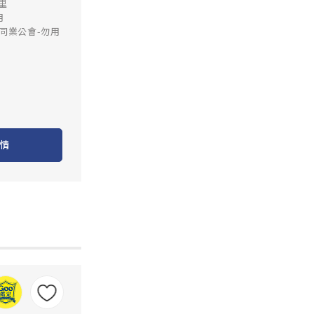
公里
月
同業公會-勿用
情