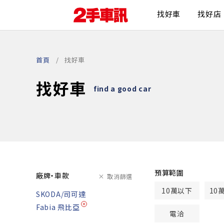
找好車
找好店
首頁
找好車
找好車
find a good car
預算範圍
廠牌・車款
取消篩選
10萬以下
10
SKODA/司可達
Fabia 飛比亞
電洽