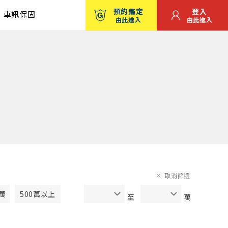
預約鑑定
登入
車訊保固
由此進入
由此進入
取消篩選
0萬
500萬以上
至
萬