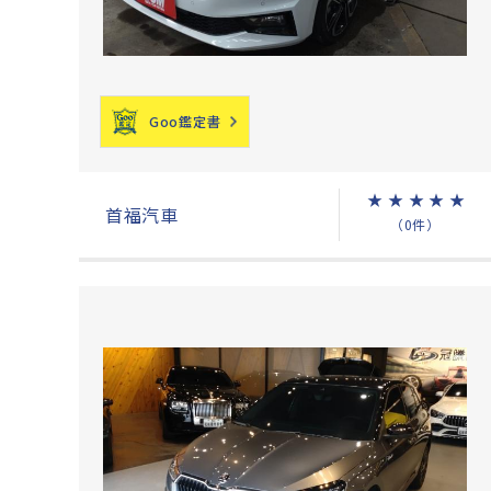
Goo鑑定書
★
★
★
★
★
首福汽車
（0件）