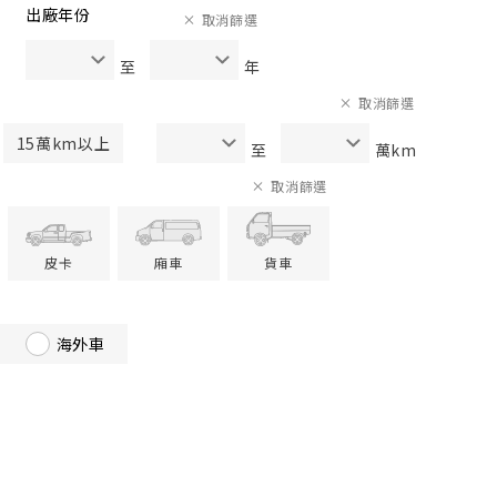
出廠年份
取消篩選
至
年
取消篩選
15萬km以上
至
萬km
取消篩選
皮卡
廂車
貨車
海外車