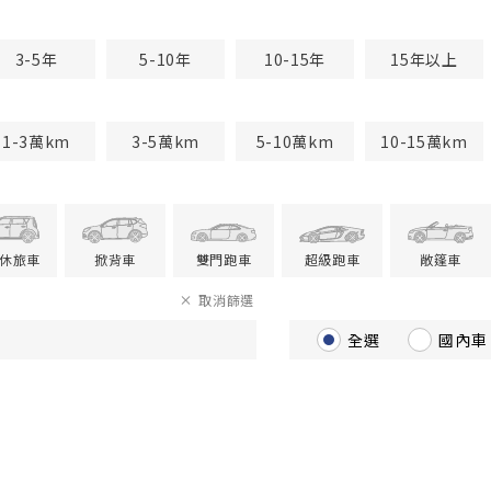
3-5年
5-10年
10-15年
15年以上
1-3萬km
3-5萬km
5-10萬km
10-15萬km
V休旅車
掀背車
雙門跑車
超級跑車
敞篷車
取消篩選
全選
國內車