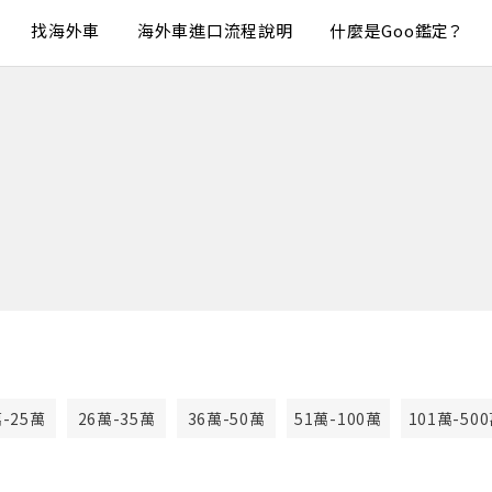
找海外車
海外車進口流程說明
什麼是Goo鑑定？
萬-25萬
26萬-35萬
36萬-50萬
51萬-100萬
101萬-50