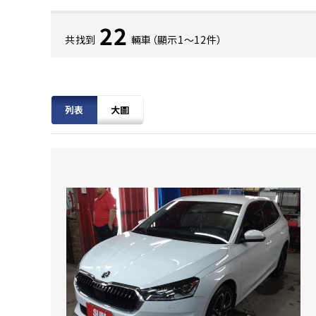
22
共找到
輛車（顯示1〜12件）
列表
大圖