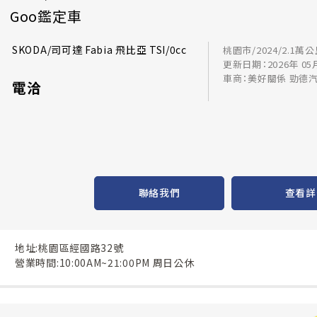
Goo鑑定車
SKODA/司可達 Fabia 飛比亞 TSI/0cc
桃園市/2024/2.1萬
更新日期：2026年 05
車商：美好關係 勁德
電洽
聯絡我們
查看詳
地址:桃園區經國路32號
營業時間:10:00AM~21:00PM 周日公休