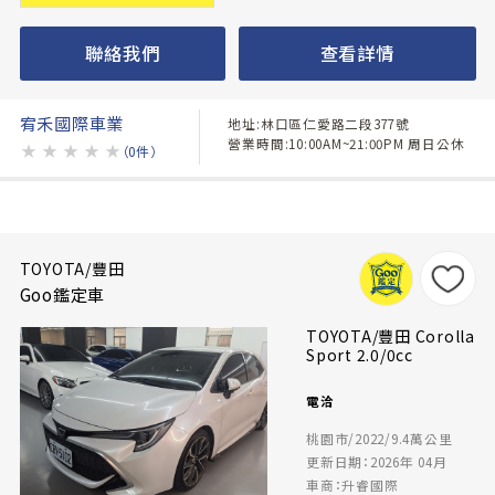
聯絡我們
查看詳情
宥禾國際車業
地址:林口區仁愛路二段377號
營業時間:10:00AM~21:00PM 周日公休
★
★
★
★
★
（0件）
TOYOTA/豐田
Goo鑑定車
TOYOTA/豐田 Corolla
Sport 2.0/0cc
電洽
桃園市/2022/9.4萬公里
更新日期：2026年 04月
車商：升睿國際