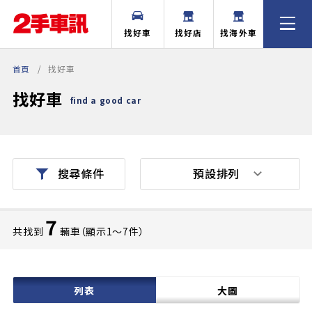
找好車
找好店
找海外車
首頁
找好車
找好車
find a good car
預設排列
搜尋條件
7
共找到
輛車（顯示1〜7件）
列表
大圖