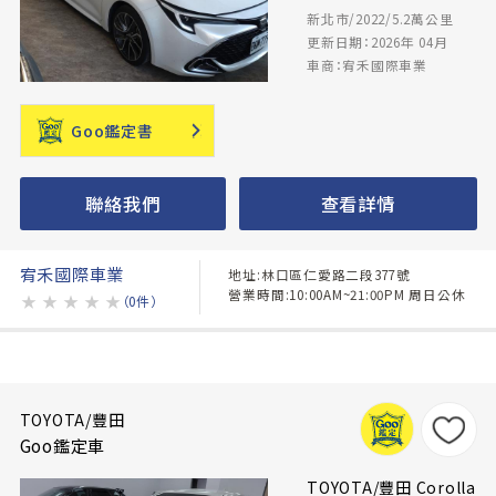
新北市/2022/5.2萬公里
更新日期：2026年 04月
車商：宥禾國際車業
Goo鑑定書
聯絡我們
查看詳情
宥禾國際車業
地址:林口區仁愛路二段377號
營業時間:10:00AM~21:00PM 周日公休
★
★
★
★
★
（0件）
TOYOTA/豐田
Goo鑑定車
TOYOTA/豐田 Corolla