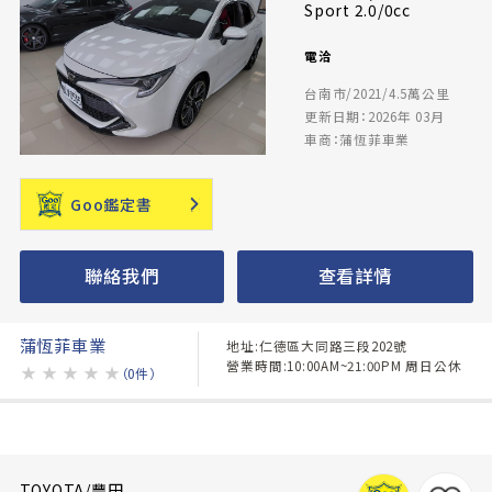
Sport 2.0/0cc
電洽
台南市/2021/4.5萬公里
更新日期：2026年 03月
車商：蒲恆菲車業
Goo鑑定書
聯絡我們
查看詳情
蒲恆菲車業
地址:仁德區大同路三段202號
營業時間:10:00AM~21:00PM 周日公休
★
★
★
★
★
（0件）
TOYOTA/豐田