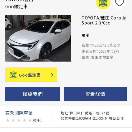
Goo鑑定車
TOYOTA/豐田 Corolla
Sport 2.0/0cc
電洽
新北市/2023/2.5萬公里
更新日期：2026年 03月
車商：宥禾國際車業
Goo鑑定書
聯絡我們
查看詳情
宥禾國際車業
地址:林口區仁愛路二段377號
營業時間:10:00AM~21:00PM 周日公休
★
★
★
★
★
（0件）