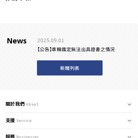
News
2025.09.01
【公告】車輛鑑定無法出具證書之情況
新聞列表
關於我們
About
支援
刊登規範
Service
服務
支援中心
服務條款
Businesses