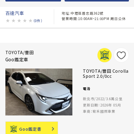
百達汽車
地址:中壢區普忠路362號
營業時間:10:00AM~21:00PM 周日公休
★
★
★
★
★
（0件）
TOYOTA/豐田
Goo鑑定車
TOYOTA/豐田 Corolla
Sport 2.0/0cc
電洽
新北市/2022/3.6萬公里
更新日期：2026年 05月
車商：宥禾國際車業
Goo鑑定書