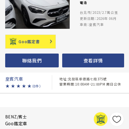
電洽
台北市/2023/2.7萬公里
更新日期：2026年 06月
車商：皇賓汽車
Goo鑑定書
聯絡我們
查看詳情
皇賓汽車
地址:北投區承德路七段375號
營業時間:10:00AM~21:00PM 周日公休
★
★
★
★
★
（0件）
BENZ/賓士
Goo鑑定車