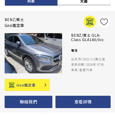
列表
大圖
BENZ/賓士
Goo鑑定車
BENZ/賓士 GLA-
Class GLA180/0cc
電洽
台北市/2021/2.2萬公里
更新日期：2026年 07月
車商：皇賓汽車
Goo鑑定書
聯絡我們
查看詳情