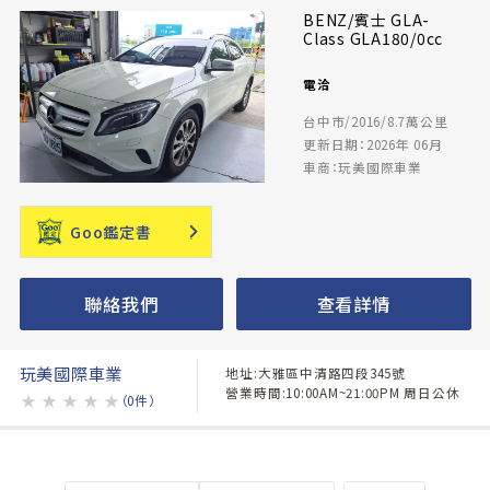
BENZ/賓士 GLA-
Class GLA180/0cc
電洽
台中市/2016/8.7萬公里
更新日期：2026年 06月
車商：玩美國際車業
Goo鑑定書
聯絡我們
查看詳情
玩美國際車業
地址:大雅區中清路四段345號
營業時間:10:00AM~21:00PM 周日公休
★
★
★
★
★
（0件）