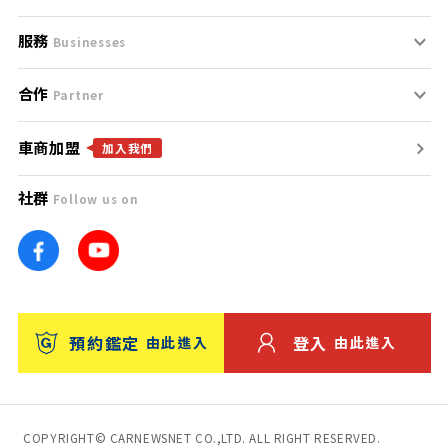
服務
支援中心
服務條款
Businesses
合作
什麼是Goo鑑定？
聯絡我們
免責聲明
Partner
車商加盟
合作夥伴
找好車
隱私權政策
加入我們
社群
Follow us on
廣告合作
找好店
團隊
找海外車
車訊網
消費者評價
台灣優良中古車商大獎
預約鑑定
登入
由此進入
由此進入
保固
收費服務
COPYRIGHT© CARNEWSNET CO.,LTD. ALL RIGHT RESERVED.