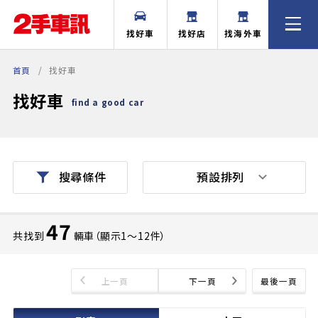
找好車
找好店
找海外車
首頁
找好車
找好車
find a good car
預設排列
搜尋條件
47
共找到
輛車（顯示1〜12件）
上一頁
下一頁
最後一頁