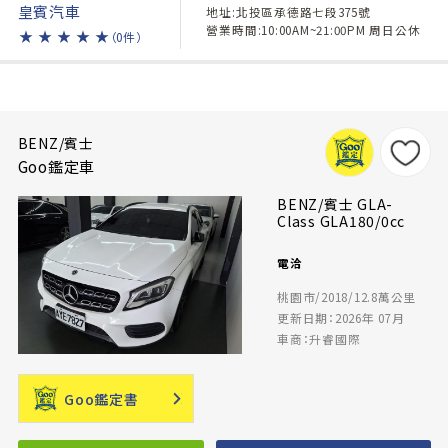
皇賓汽車
地址:北投區承德路七段375號
營業時間:10:00AM~21:00PM 周日公休
★
★
★
★
★
（0件）
BENZ/賓士
Goo鑑定車
BENZ/賓士 GLA-
Class GLA180/0cc
電洽
桃園市/2018/12.8萬公里
更新日期：2026年 07月
車商：升睿國際
Goo鑑定書