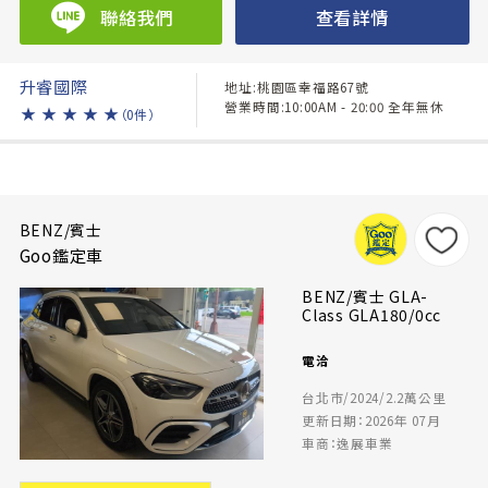
聯絡我們
查看詳情
升睿國際
地址:桃園區幸福路67號
營業時間:10:00AM - 20:00 全年無休
★
★
★
★
★
（0件）
BENZ/賓士
Goo鑑定車
BENZ/賓士 GLA-
Class GLA180/0cc
電洽
台北市/2024/2.2萬公里
更新日期：2026年 07月
車商：逸展車業