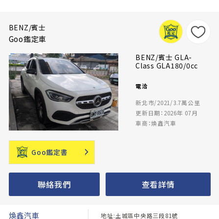
BENZ/賓士
Goo鑑定車
BENZ/賓士 GLA-
Class GLA180/0cc
電洽
新北市/2021/3.7萬公里
更新日期：2026年 07月
車商：煥鑫汽車
Goo鑑定書
聯絡我們
查看詳情
煥鑫汽車
地址:土城區中央路三段81號