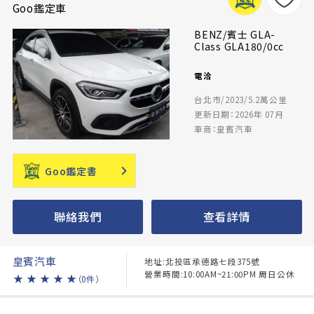
Goo鑑定車
BENZ/賓士 GLA-
Class GLA180/0cc
電洽
台北市/2023/5.2萬公里
更新日期：2026年 07月
車商：皇賓汽車
Goo鑑定書
聯絡我們
查看詳情
皇賓汽車
地址:北投區承德路七段375號
營業時間:10:00AM~21:00PM 周日公休
★
★
★
★
★
（0件）