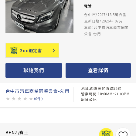
電洽
台中市/2017/18.5萬公里
更新日期：2026年 07月
車商：台中市汽車商業同業
公會-勿用
Goo鑑定書
聯絡我們
查看詳情
地址:西區三民西路52號
台中市汽車商業同業公會-勿用
營業時間:10:00AM~21:00PM
★
★
★
★
★
（0件）
周日公休
BENZ/賓士