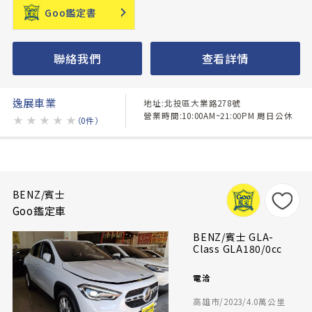
Goo鑑定書
聯絡我們
查看詳情
逸展車業
地址:北投區大業路278號
營業時間:10:00AM~21:00PM 周日公休
★
★
★
★
★
（0件）
BENZ/賓士
Goo鑑定車
BENZ/賓士 GLA-
Class GLA180/0cc
電洽
高雄市/2023/4.0萬公里