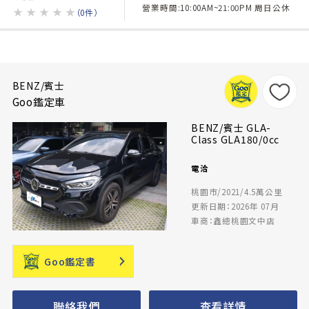
營業時間:10:00AM~21:00PM 周日公休
★
★
★
★
★
（0件）
BENZ/賓士
Goo鑑定車
BENZ/賓士 GLA-
Class GLA180/0cc
電洽
桃園市/2021/4.5萬公里
更新日期：2026年 07月
車商：鑫總桃園文中店
Goo鑑定書
聯絡我們
查看詳情