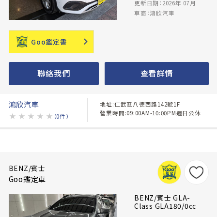
更新日期：2026年 07月
車商：鴻欣汽車
Goo鑑定書
聯絡我們
查看詳情
鴻欣汽車
地址:仁武區八德西路142號1F
營業時間:09:00AM-10:00PM週日公休
★
★
★
★
★
（0件）
BENZ/賓士
Goo鑑定車
BENZ/賓士 GLA-
Class GLA180/0cc