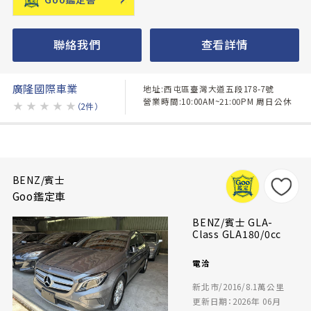
聯絡我們
查看詳情
廣隆國際車業
地址:西屯區臺灣大道五段178-7號
營業時間:10:00AM~21:00PM 周日公休
★
★
★
★
★
（2件）
BENZ/賓士
Goo鑑定車
BENZ/賓士 GLA-
Class GLA180/0cc
電洽
新北市/2016/8.1萬公里
更新日期：2026年 06月