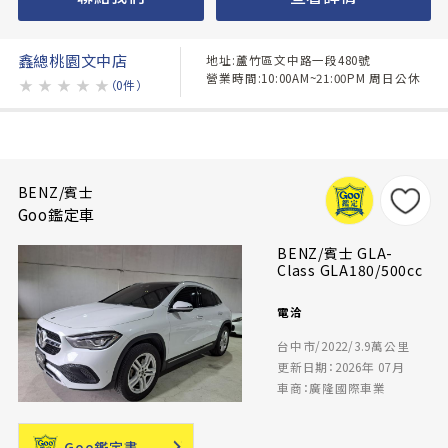
鑫總桃園文中店
地址:蘆竹區文中路一段480號
營業時間:10:00AM~21:00PM 周日公休
★
★
★
★
★
（0件）
BENZ/賓士
Goo鑑定車
BENZ/賓士 GLA-
Class GLA180/500cc
電洽
台中市/2022/3.9萬公里
更新日期：2026年 07月
車商：廣隆國際車業
Goo鑑定書