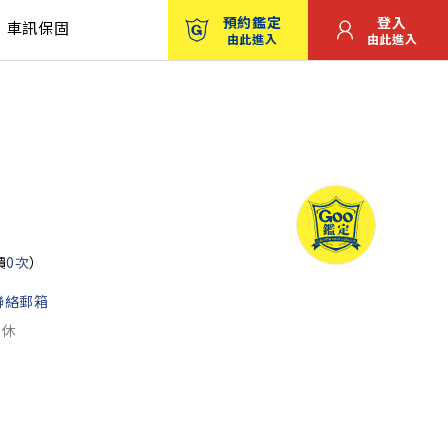
預約鑑定
登入
車訊保固
由此進入
由此進入
價
0次
）
聯絡郵箱
公休
圖