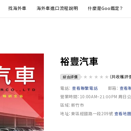
找海外車
海外車進口流程說明
什麼是Goo鑑定？
裕豐汽車
★
★
★
★
★
（共收穫評
綜合評價
電話：
查看聯繫電話
郵箱：
查看
營業時間：10:00AM~21:00PM 周日
區域：新竹市
地址：東區經國路一段209號
查看地