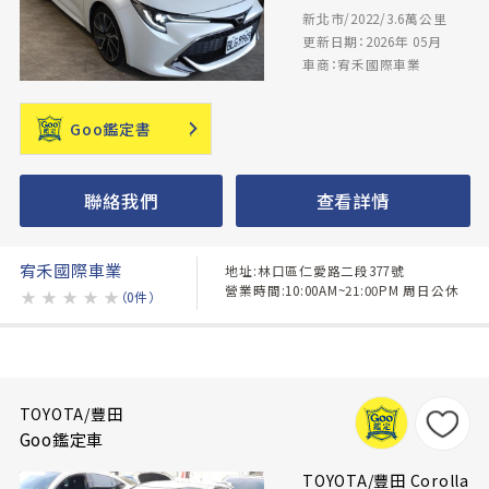
新北市/2022/3.6萬公里
更新日期：2026年 05月
車商：宥禾國際車業
Goo鑑定書
聯絡我們
查看詳情
宥禾國際車業
地址:林口區仁愛路二段377號
營業時間:10:00AM~21:00PM 周日公休
★
★
★
★
★
（0件）
TOYOTA/豐田
Goo鑑定車
TOYOTA/豐田 Corolla