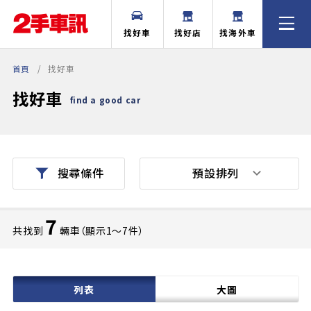
找好車
找好店
找海外車
首頁
找好車
找好車
find a good car
預設排列
搜尋條件
7
共找到
輛車（顯示1〜7件）
列表
大圖