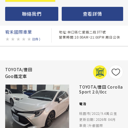
聯絡我們
查看詳情
宥禾國際車業
地址:林口區仁愛路二段377號
營業時間:10:00AM~21:00PM 周日公休
★
★
★
★
★
（0件）
TOYOTA/豐田
Goo鑑定車
TOYOTA/豐田 Corolla
Sport 2.0/0cc
電洽
桃園市/2022/9.4萬公里
更新日期：2026年 04月
車商：升睿國際