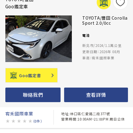
Goo鑑定車
TOYOTA/豐田 Corolla
Sport 2.0/0cc
電洽
新北市/2024/1.1萬公里
更新日期：2026年 08月
車商：宥禾國際車業
Goo鑑定書
聯絡我們
查看詳情
宥禾國際車業
地址:林口區仁愛路二段377號
營業時間:10:00AM~21:00PM 周日公休
★
★
★
★
★
（0件）