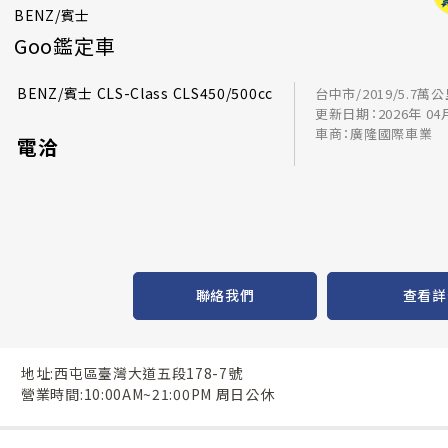
BENZ/賓士
Goo鑑定車
BENZ/賓士 CLS-Class CLS450/500cc
台中市/2019/5.7萬
更新日期：2026年 04
車商：廣隆國際車業
電洽
聯絡我們
查看詳
地址:西屯區臺灣大道五段178-7號
營業時間:10:00AM~21:00PM 周日公休