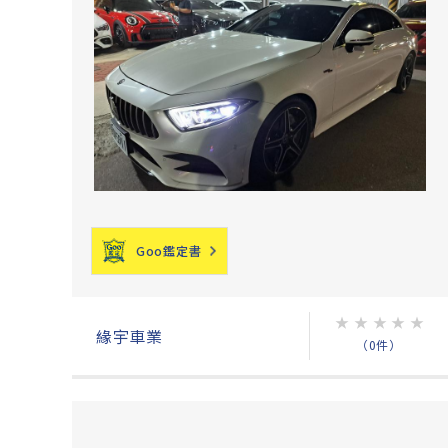
Goo鑑定書
★
★
★
★
★
緣宇車業
（0件）