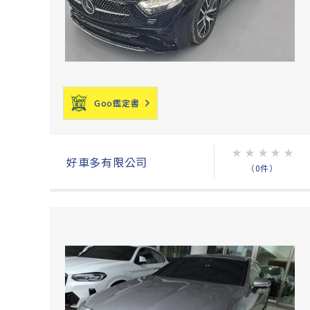
Goo鑑定書
★
★
★
★
★
好車多有限公司
（0件）