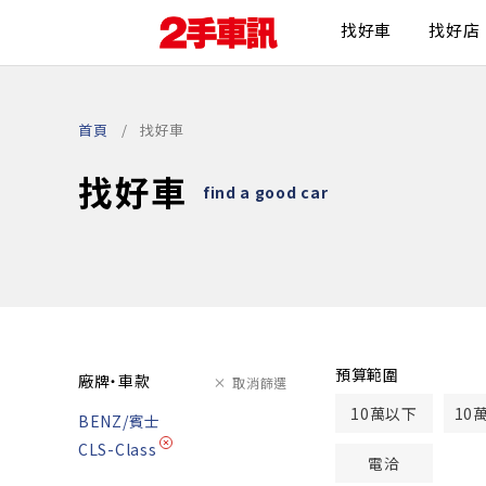
找好車
找好店
首頁
找好車
找好車
find a good car
預算範圍
廠牌・車款
取消篩選
10萬以下
10
BENZ/賓士
CLS-Class
電洽