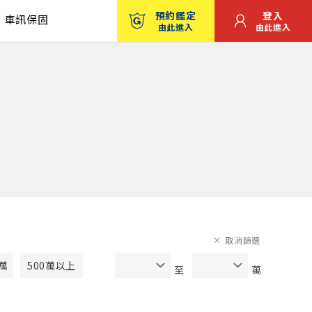
預約鑑定
登入
車訊保固
由此進入
由此進入
取消篩選
0萬
500萬以上
至
萬