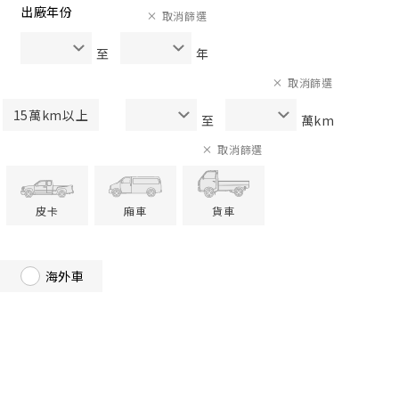
出廠年份
取消篩選
至
年
取消篩選
15萬km以上
至
萬km
取消篩選
皮卡
廂車
貨車
海外車