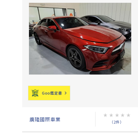
Goo鑑定書
★
★
★
★
★
廣隆國際車業
（2件）