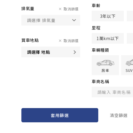
車齢
排氣量
取消篩選
3年以下
里程
1萬km以下
賞車地點
取消篩選
車輛種類
請選擇 地點
房車
SU
車商名稱
套用篩選
清空篩選