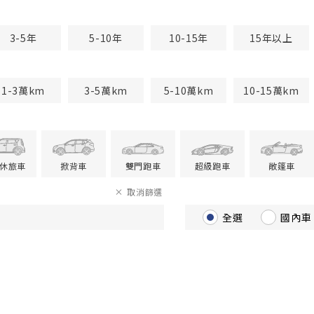
3-5年
5-10年
10-15年
15年以上
1-3萬km
3-5萬km
5-10萬km
10-15萬km
V休旅車
掀背車
雙門跑車
超級跑車
敞篷車
取消篩選
全選
國內車