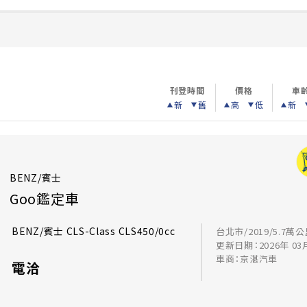
刊登時間
價格
車
新
舊
高
低
新
BENZ/賓士
Goo鑑定車
BENZ/賓士 CLS-Class CLS450/0cc
台北市/2019/5.7萬
更新日期：2026年 03
車商：京湛汽車
電洽