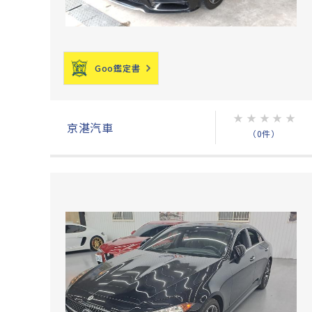
Goo鑑定書
★
★
★
★
★
京湛汽車
（0件）