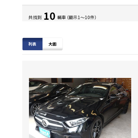
10
共找到
輛車（顯示1〜10件）
列表
大圖