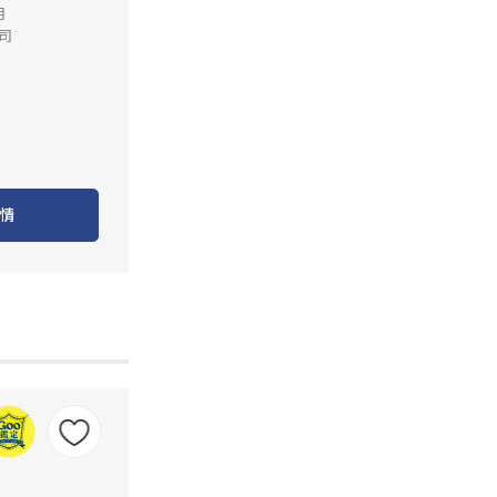
月
司
情