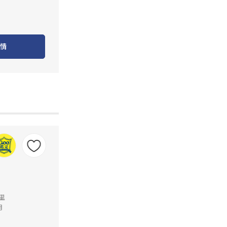
情
公里
月