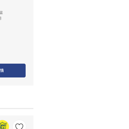
公里
月
情