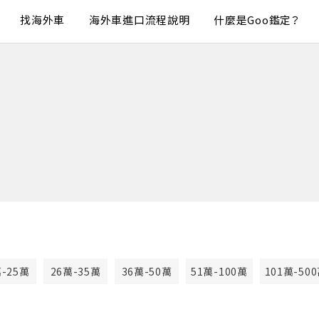
找海外車
海外車進口流程說明
什麼是Goo鑑定？
萬-25萬
26萬-35萬
36萬-50萬
51萬-100萬
101萬-50