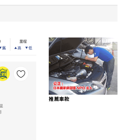
齡
里程
舊
高
低
推薦車款
公里
月