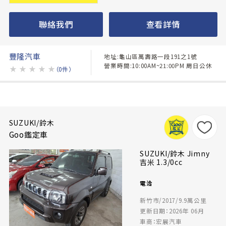
聯絡我們
查看詳情
豐隆汽車
地址:龜山區萬壽路一段191之1號
營業時間:10:00AM~21:00PM 周日公休
★
★
★
★
★
（0件）
SUZUKI/鈴木
Goo鑑定車
SUZUKI/鈴木 Jimny
吉米 1.3/0cc
電洽
新竹市/2017/9.9萬公里
更新日期：2026年 06月
車商：宏展汽車