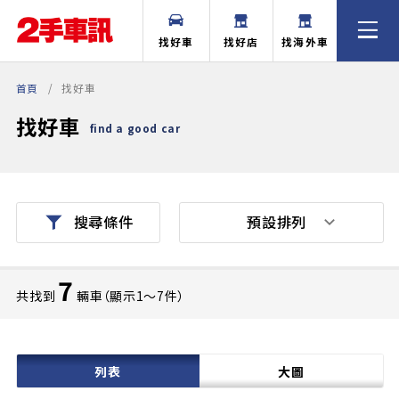
找好車
找好店
找海外車
首頁
找好車
找好車
find a good car
預設排列
搜尋條件
7
共找到
輛車（顯示1〜7件）
列表
大圖