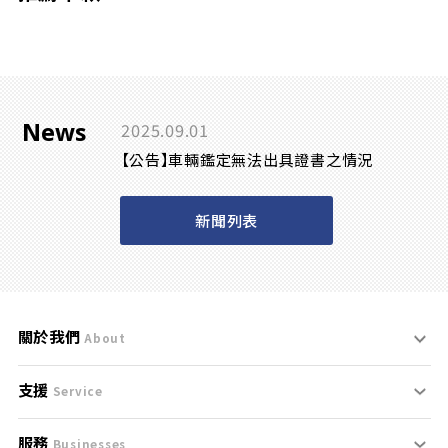
News
2025.09.01
【公告】車輛鑑定無法出具證書之情況
新聞列表
關於我們
About
支援
刊登規範
Service
服務
支援中心
服務條款
Businesses