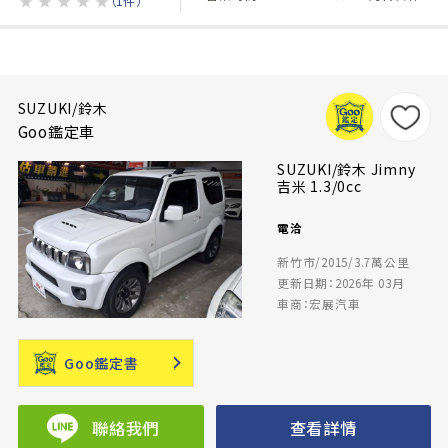
★
★
★
★
★
（1件）
SUZUKI/鈴木
Goo鑑定車
SUZUKI/鈴木 Jimny
吉米 1.3/0cc
電洽
新竹市/2015/3.7萬公里
更新日期：2026年 03月
車商：宏展汽車
Goo鑑定書
聯絡我們
查看詳情