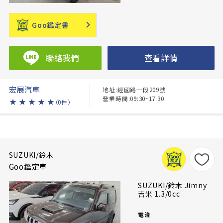
Goo鑑定書
聯絡我們
查看詳情
宏展汽車
地址:經國路一段209號
營業時間:09:30~17:30
★
★
★
★
★
（0件）
SUZUKI/鈴木
Goo鑑定車
SUZUKI/鈴木 Jimny
吉米 1.3/0cc
電洽