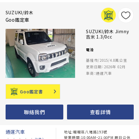
SUZUKI/鈴木
Goo鑑定車
SUZUKI/鈴木 Jimny
吉米 1.3/0cc
電洽
基隆市/2015/4.8萬公里
更新日期：2026年 02月
車商：通運汽車
Goo鑑定書
聯絡我們
查看詳情
通運汽車
地址:暖暖區八堵路193號
營業時間:10:00AM~21:00PM 周日公休