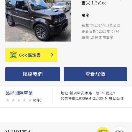
吉米 1.3/0cc
電洽
新北市/2017/6.3萬公里
更新日期：2026年 07月
車商：品祥國際車業
Goo鑑定書
聯絡我們
查看詳情
品祥國際車業
地址:新店區安康路二段350號之5
營業時間:10:00AM~21:00PM 周日公休
★
★
★
★
★
（0件）
SUZUKI/鈴木