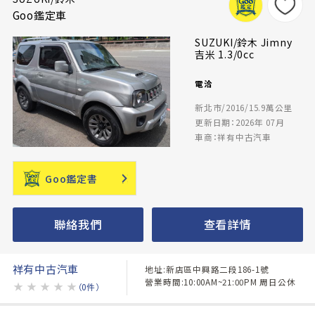
Goo鑑定車
SUZUKI/鈴木 Jimny
吉米 1.3/0cc
電洽
新北市/2016/15.9萬公里
更新日期：2026年 07月
車商：祥有中古汽車
Goo鑑定書
聯絡我們
查看詳情
祥有中古汽車
地址:新店區中興路二段186-1號
營業時間:10:00AM~21:00PM 周日公休
★
★
★
★
★
（0件）