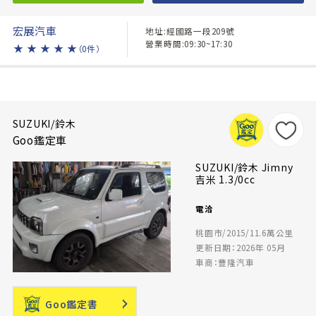
宏展汽車
地址:經國路一段209號
營業時間:09:30~17:30
★
★
★
★
★
（0件）
SUZUKI/鈴木
Goo鑑定車
SUZUKI/鈴木 Jimny
吉米 1.3/0cc
電洽
桃園市/2015/11.6萬公里
更新日期：2026年 05月
車商：豐隆汽車
Goo鑑定書