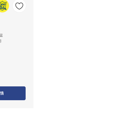
公里
月
情