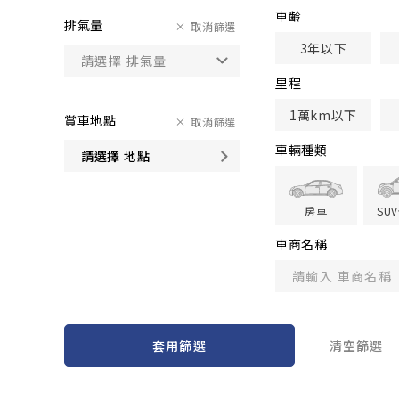
車齢
排氣量
取消篩選
3年以下
里程
1萬km以下
賞車地點
取消篩選
車輛種類
請選擇 地點
房車
SU
車商名稱
套用篩選
清空篩選