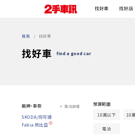
找好車
找好店
首頁
找好車
找好車
find a good car
預算範圍
廠牌・車款
取消篩選
10萬以下
10
SKODA/司可達
Fabia 飛比亞
電洽