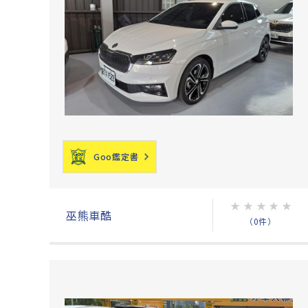
Goo鑑定書
★
★
★
★
★
巫熊車酷
（0件）