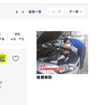
2
最後一頁
1
上一頁
下一頁
齡
里程
舊
高
低
推薦車款
公里
月