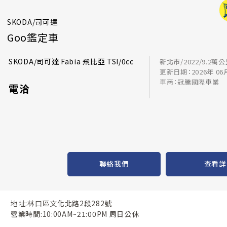
SKODA/司可達
Goo鑑定車
SKODA/司可達 Fabia 飛比亞 TSI/0cc
新北市/2022/9.2萬
更新日期：2026年 06
車商：冠騰國際車業
電洽
聯絡我們
查看詳
地址:林口區文化北路2段282號
營業時間:10:00AM~21:00PM 周日公休