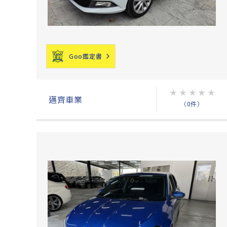
Goo鑑定書
★
★
★
★
★
邁齊車業
（0件）