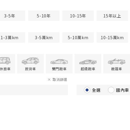
3-5年
5-10年
10-15年
15年以上
1-3萬km
3-5萬km
5-10萬km
10-15萬km
V休旅車
掀背車
雙門跑車
超級跑車
敞篷車
取消篩選
全選
國內車