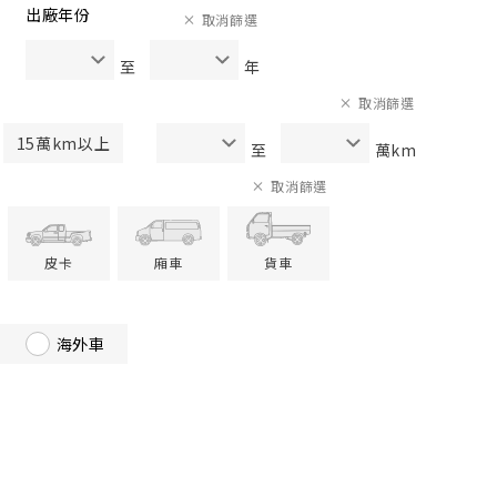
出廠年份
取消篩選
至
年
取消篩選
15萬km以上
至
萬km
取消篩選
皮卡
廂車
貨車
海外車