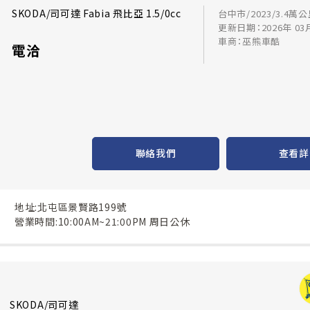
SKODA/司可達 Fabia 飛比亞 1.5/0cc
台中市/2023/3.4萬
更新日期：2026年 03
車商：巫熊車酷
電洽
聯絡我們
查看詳
地址:北屯區景賢路199號
營業時間:10:00AM~21:00PM 周日公休
SKODA/司可達