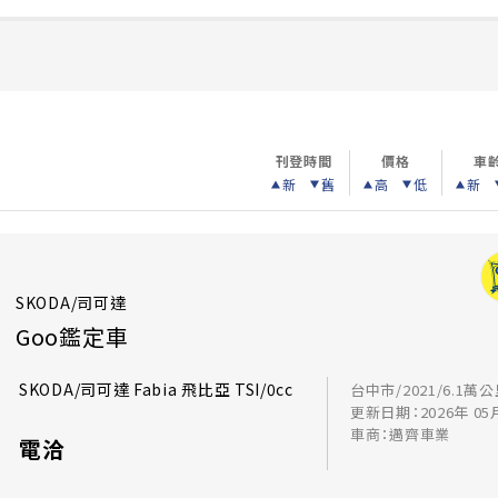
刊登時間
價格
車
新
舊
高
低
新
SKODA/司可達
Goo鑑定車
SKODA/司可達 Fabia 飛比亞 TSI/0cc
台中市/2021/6.1萬
更新日期：2026年 05
車商：邁齊車業
電洽