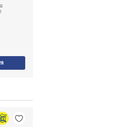
公里
月
情