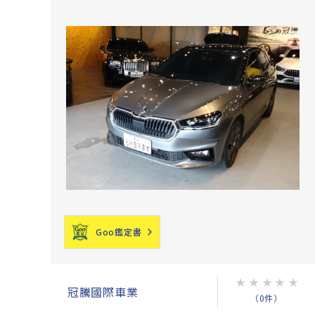
Goo鑑定書
★
★
★
★
★
冠騰國際車業
（0件）