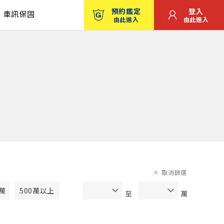
預約鑑定
登入
車訊保固
由此進入
由此進入
取消篩選
0萬
500萬以上
至
萬