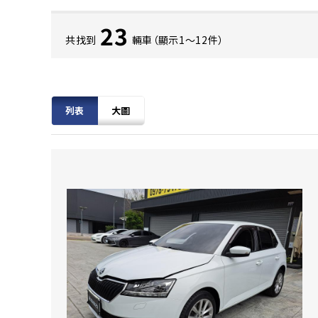
23
共找到
輛車（顯示1〜12件）
列表
大圖