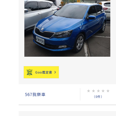
Goo鑑定書
★
★
★
★
★
567我樂車
（0件）