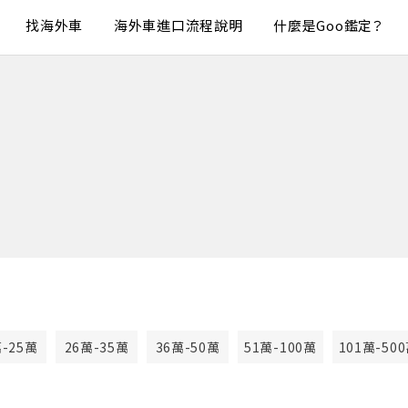
找海外車
海外車進口流程說明
什麼是Goo鑑定？
萬-25萬
26萬-35萬
36萬-50萬
51萬-100萬
101萬-50