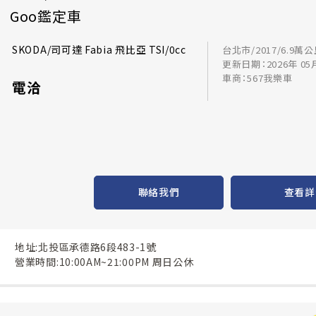
Goo鑑定車
SKODA/司可達 Fabia 飛比亞 TSI/0cc
台北市/2017/6.9萬
更新日期：2026年 05
車商：567我樂車
電洽
聯絡我們
查看詳
地址:北投區承德路6段483-1號
營業時間:10:00AM~21:00PM 周日公休