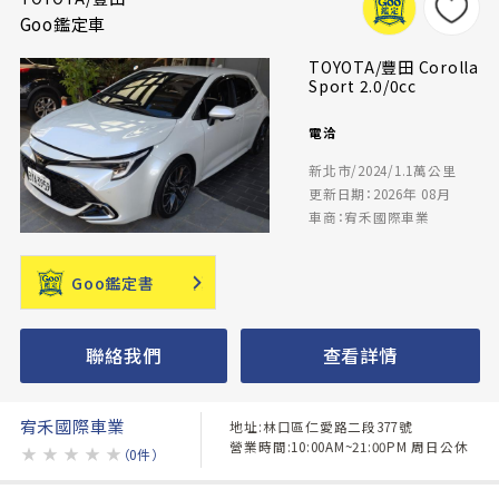
Goo鑑定車
TOYOTA/豐田 Corolla
Sport 2.0/0cc
電洽
新北市/2024/1.1萬公里
更新日期：2026年 08月
車商：宥禾國際車業
Goo鑑定書
聯絡我們
查看詳情
宥禾國際車業
地址:林口區仁愛路二段377號
營業時間:10:00AM~21:00PM 周日公休
★
★
★
★
★
（0件）