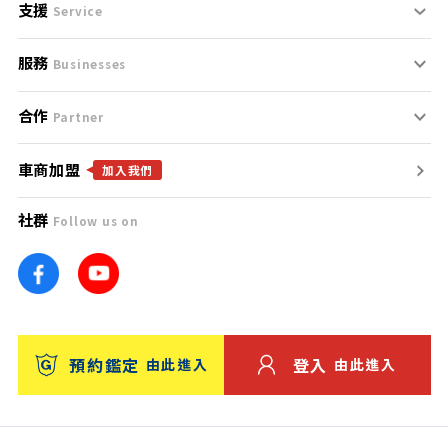
支援
刊登規範
Service
服務
支援中心
服務條款
Businesses
合作
什麼是Goo鑑定？
聯絡我們
免責聲明
Partner
車商加盟
合作夥伴
找好車
隱私權政策
加入我們
社群
Follow us on
廣告合作
找好店
團隊
找海外車
車訊網
消費者評價
台灣優良中古車商大獎
預約鑑定
登入
由此進入
由此進入
保固
收費服務