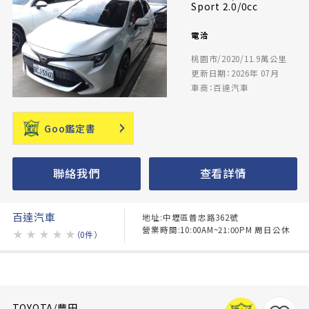
Sport 2.0/0cc
電洽
桃園市/2020/11.9萬公里
更新日期：2026年 07月
車商：百達汽車
Goo鑑定書
聯絡我們
查看詳情
百達汽車
地址:中壢區普忠路362號
營業時間:10:00AM~21:00PM 周日公休
★
★
★
★
★
（0件）
TOYOTA/豐田