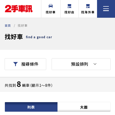
找好車
找好店
找海外車
首頁
找好車
找好車
find a good car
預設排列
搜尋條件
8
共找到
輛車（顯示1〜8件）
列表
大圖