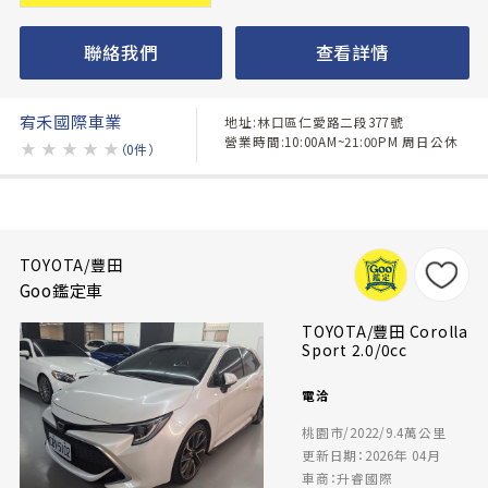
聯絡我們
查看詳情
宥禾國際車業
地址:林口區仁愛路二段377號
營業時間:10:00AM~21:00PM 周日公休
★
★
★
★
★
（0件）
TOYOTA/豐田
Goo鑑定車
TOYOTA/豐田 Corolla
Sport 2.0/0cc
電洽
桃園市/2022/9.4萬公里
更新日期：2026年 04月
車商：升睿國際