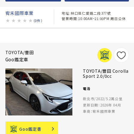
宥禾國際車業
地址:林口區仁愛路二段377號
營業時間:10:00AM~21:00PM 周日公休
★
★
★
★
★
（0件）
TOYOTA/豐田
Goo鑑定車
TOYOTA/豐田 Corolla
Sport 2.0/0cc
電洽
新北市/2022/5.2萬公里
更新日期：2026年 04月
車商：宥禾國際車業
Goo鑑定書