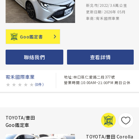
新北市/2022/3.6萬公里
更新日期：2026年 05月
車商：宥禾國際車業
Goo鑑定書
聯絡我們
查看詳情
宥禾國際車業
地址:林口區仁愛路二段377號
營業時間:10:00AM~21:00PM 周日公休
★
★
★
★
★
（0件）
TOYOTA/豐田
Goo鑑定車
TOYOTA/豐田 Corolla