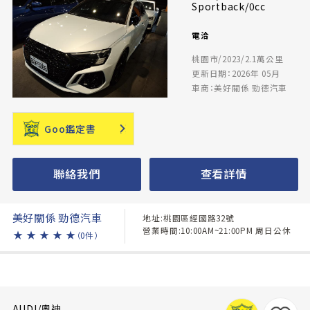
Sportback/0cc
電洽
桃園市/2023/2.1萬公里
更新日期：2026年 05月
車商：美好關係 勁德汽車
Goo鑑定書
聯絡我們
查看詳情
美好關係 勁德汽車
地址:桃園區經國路32號
營業時間:10:00AM~21:00PM 周日公休
★
★
★
★
★
（0件）
AUDI/奧迪