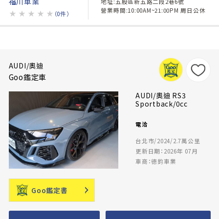
福川車業
地址:五股區新五路二段2巷6號
營業時間:10:00AM~21:00PM 周日公休
★
★
★
★
★
（0件）
AUDI/奧迪
Goo鑑定車
AUDI/奧迪 RS3
Sportback/0cc
電洽
台北市/2024/2.7萬公里
更新日期：2026年 07月
車商：德鈞車業
Goo鑑定書