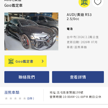
Goo鑑定車
AUDI/奧迪 RS3
2.5/0cc
電洽
台中市/2024/2.2萬公里
更新日期：2026年 07月
車商：巫熊車酷
Goo鑑定書
聯絡我們
查看詳情
巫熊車酷
地址:北屯區景賢路199號
營業時間:10:00AM~21:00PM 周日公休
★
★
★
★
★
（0件）