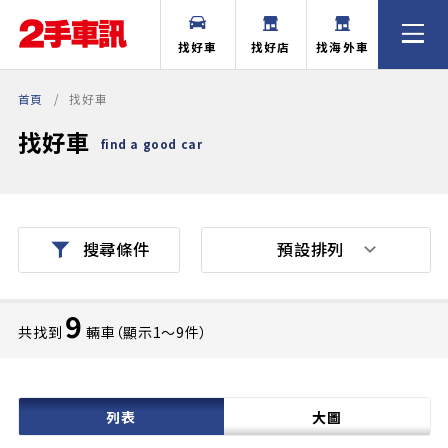
找好車
找好店
找海外車
首頁
找好車
找好車
find a good car
預設排列
搜尋條件
9
共找到
輛車（顯示1〜9件）
列表
大圖