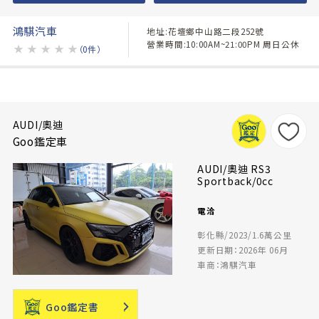
鴻騏汽車
地址:花壇鄉中山路二段252號
營業時間:10:00AM~21:00PM 周日公休
★
★
★
★
★
（0件）
AUDI/奧迪
Goo鑑定車
AUDI/奧迪 RS3
Sportback/0cc
電洽
彰化縣/2023/1.6萬公里
更新日期：2026年 06月
車商：鴻騏汽車
Goo鑑定書