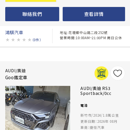
聯絡我們
查看詳情
鴻騏汽車
地址:花壇鄉中山路二段252號
營業時間:10:00AM~21:00PM 周日公休
★
★
★
★
★
（0件）
AUDI/奧迪
Goo鑑定車
AUDI/奧迪 RS3
Sportback/0cc
電洽
新竹市/2024/1.8萬公里
更新日期：2026年 08月
車商：捷恒汽車