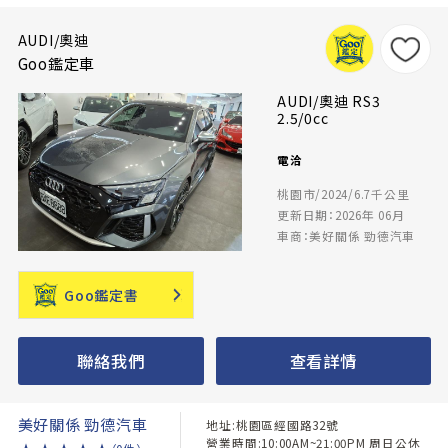
AUDI/奧迪
Goo鑑定車
AUDI/奧迪 RS3
2.5/0cc
電洽
桃園市/2024/6.7千公里
更新日期：2026年 06月
車商：美好關係 勁德汽車
Goo鑑定書
聯絡我們
查看詳情
美好關係 勁德汽車
地址:桃園區經國路32號
營業時間:10:00AM~21:00PM 周日公休