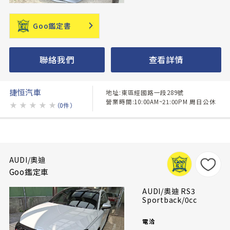
Goo鑑定書
聯絡我們
查看詳情
捷恒汽車
地址:東區經國路一段289號
營業時間:10:00AM~21:00PM 周日公休
★
★
★
★
★
（0件）
AUDI/奧迪
Goo鑑定車
AUDI/奧迪 RS3
Sportback/0cc
電洽