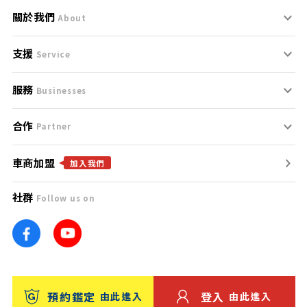
關於我們
About
支援
刊登規範
Service
服務
支援中心
服務條款
Businesses
合作
什麼是Goo鑑定？
聯絡我們
免責聲明
Partner
車商加盟
合作夥伴
找好車
隱私權政策
加入我們
社群
Follow us on
廣告合作
找好店
團隊
找海外車
車訊網
消費者評價
台灣優良中古車商大獎
預約鑑定
登入
由此進入
由此進入