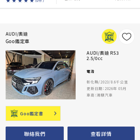
★
★
★
★
★
（0件）
AUDI/奧迪
Goo鑑定車
AUDI/奧迪 RS3
2.5/0cc
電洽
彰化縣/2023/8.6千公里
更新日期：2026年 05月
車商：鴻騏汽車
Goo鑑定書
聯絡我們
查看詳情