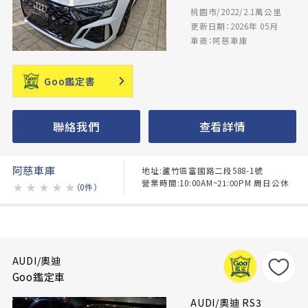
桃園市/2022/2.1萬公里
更新日期：2026年 05月
車商：阿慈車庫
Goo鑑定書
聯絡我們
查看詳情
阿慈車庫
地址:蘆竹區富國路二段588-1號
營業時間:10:00AM~21:00PM 周日公休
★
★
★
★
★
（0件）
AUDI/奧迪
Goo鑑定車
AUDI/奧迪 RS3