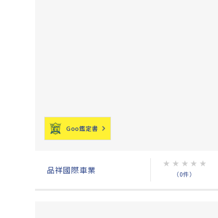
Goo鑑定書
★
★
★
★
★
品祥國際車業
（0件）