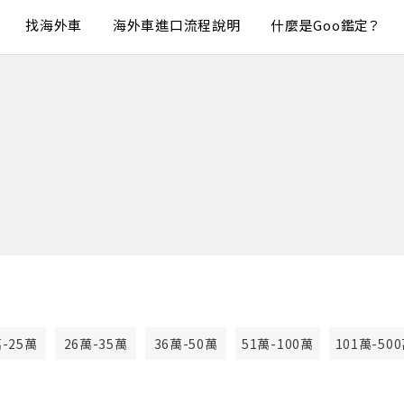
找海外車
海外車進口流程說明
什麼是Goo鑑定？
萬-25萬
26萬-35萬
36萬-50萬
51萬-100萬
101萬-50