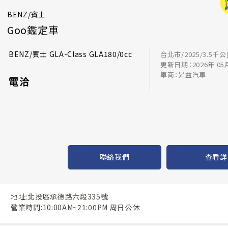
BENZ/賓士
Goo鑑定車
BENZ/賓士 GLA-Class GLA180/0cc
台北市/2025/3.5千
更新日期：2026年 05
車商：昇益汽車
電洽
聯絡我們
查看詳
地址:北投區承德路六段335號
營業時間:10:00AM~21:00PM 周日公休