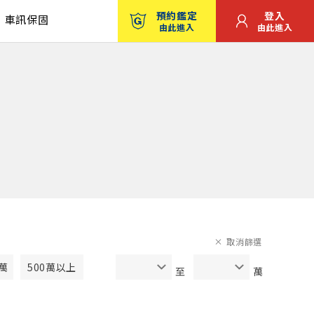
預約鑑定
登入
車訊保固
由此進入
由此進入
取消篩選
0萬
500萬以上
至
萬