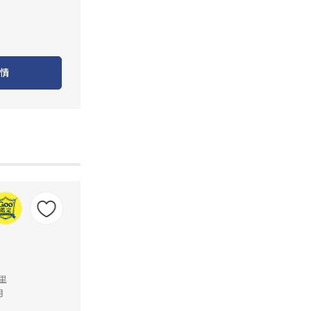
情
公里
月