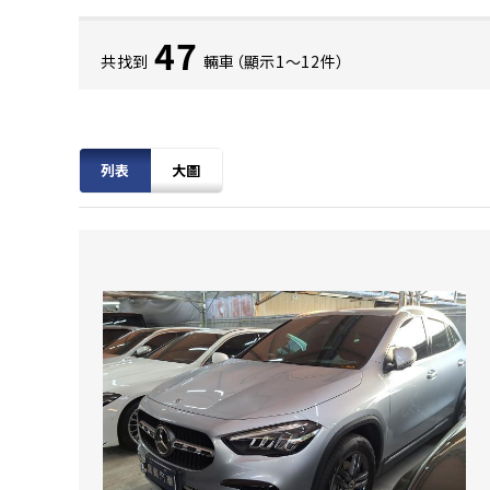
47
共找到
輛車（顯示1〜12件）
列表
大圖