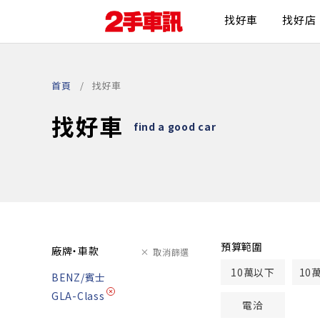
找好車
找好店
首頁
找好車
找好車
find a good car
預算範圍
廠牌・車款
取消篩選
10萬以下
10
BENZ/賓士
GLA-Class
電洽