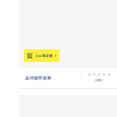
Goo鑑定書
★
★
★
★
★
品祥國際車業
（0件）