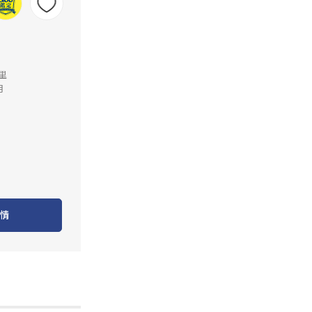
公里
月
情