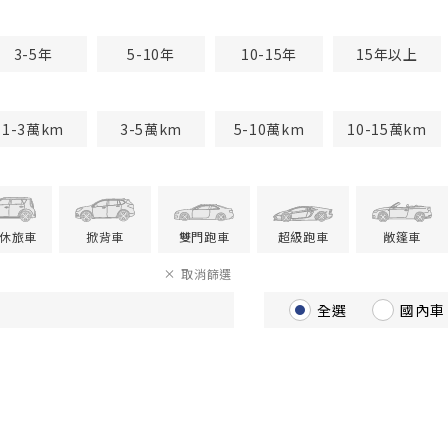
3-5年
5-10年
10-15年
15年以上
1-3萬km
3-5萬km
5-10萬km
10-15萬km
V休旅車
掀背車
雙門跑車
超級跑車
敞篷車
取消篩選
全選
國內車