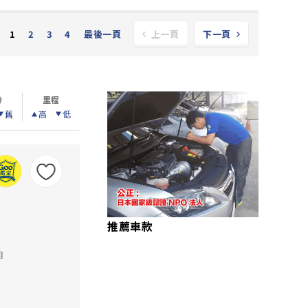
2
3
4
最後一頁
1
上一頁
下一頁
齡
里程
舊
高
低
推薦車款
里
月