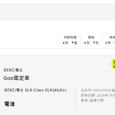
刊登時間
價格
車
新
舊
高
低
新
BENZ/賓士
Goo鑑定車
BENZ/賓士 GLA-Class GLA180/0cc
台北市/2024/563公
更新日期：2026年 05
車商：皇賓汽車
電洽