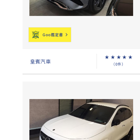
Goo鑑定書
★
★
★
★
★
皇賓汽車
（0件）