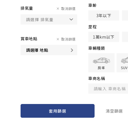
車齢
排氣量
取消篩選
3年以下
里程
1萬km以下
賞車地點
取消篩選
車輛種類
請選擇 地點
房車
SU
車商名稱
套用篩選
清空篩選