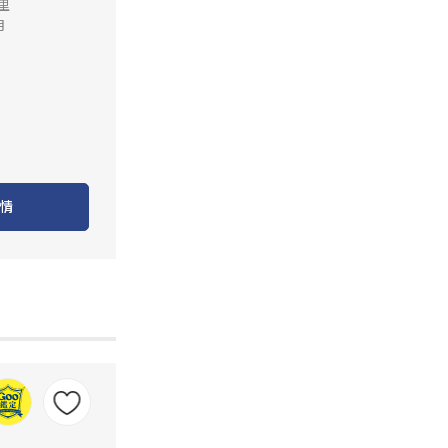
公里
月
情