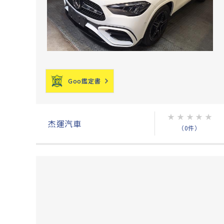
Goo鑑定書
★
★
★
★
★
杰運汽車
（0件）