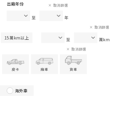
出廠年份
取消篩選
至
年
取消篩選
15萬km以上
至
萬km
取消篩選
皮卡
廂車
貨車
海外車