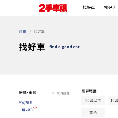
找好車
找好店
首頁
找好車
找好車
find a good car
預算範圍
廠牌・車款
取消篩選
10萬以下
10
VW/福斯
Tiguan
電洽