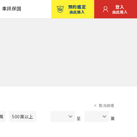
預約鑑定
登入
車訊保固
由此進入
由此進入
取消篩選
0萬
500萬以上
至
萬