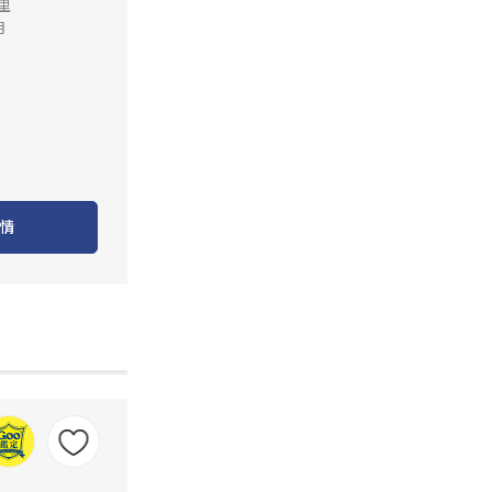
公里
月
情