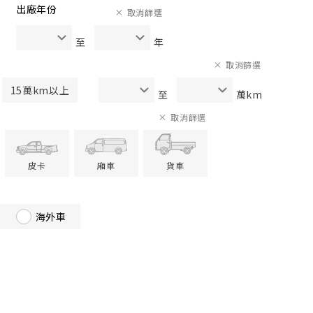
出廠年份
取消篩選
至
年
取消篩選
15萬km以上
至
萬km
取消篩選
皮卡
廂車
貨車
海外車