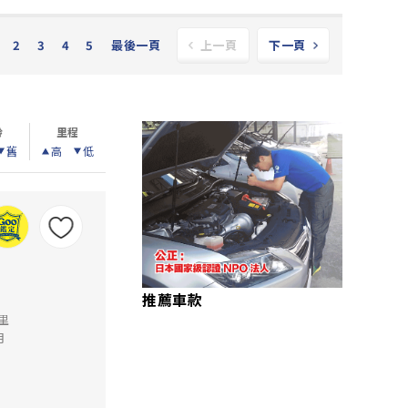
2
3
4
5
最後一頁
上一頁
下一頁
齡
里程
舊
高
低
推薦車款
公里
月