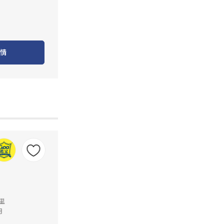
情
公里
月