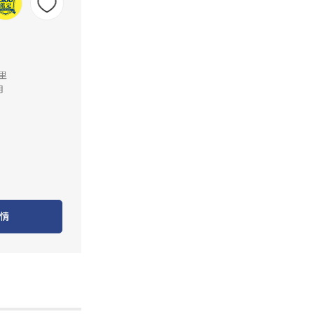
公里
月
情