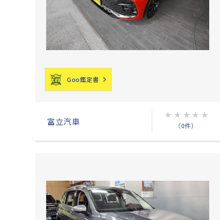
Goo鑑定書
★
★
★
★
★
富立汽車
（0件）