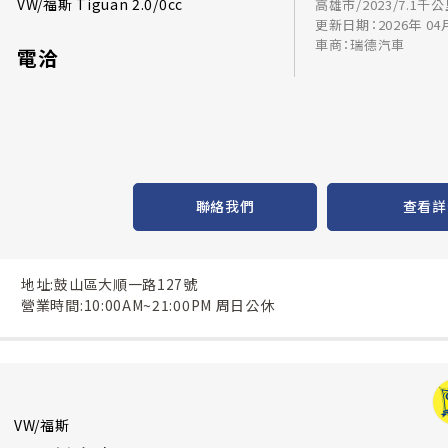
VW/福斯 Tiguan 2.0/0cc
高雄市/2023/7.1千
更新日期：2026年 04
車商：瑞德汽車
電洽
聯絡我們
查看詳
地址:鼓山區大順一路127號
營業時間:10:00AM~21:00PM 周日公休
VW/福斯