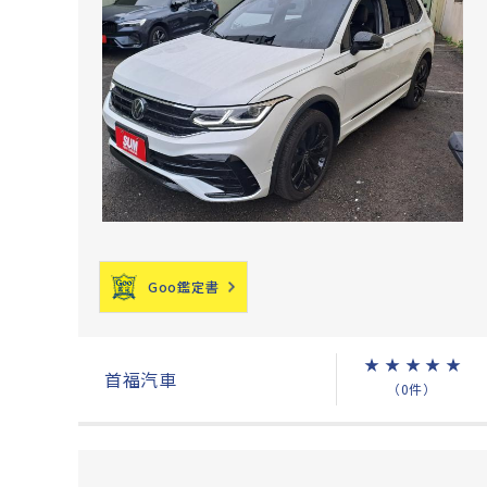
Goo鑑定書
★
★
★
★
★
首福汽車
（0件）