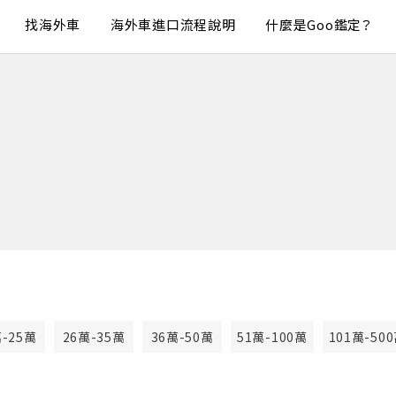
找海外車
海外車進口流程說明
什麼是Goo鑑定？
萬-25萬
26萬-35萬
36萬-50萬
51萬-100萬
101萬-50