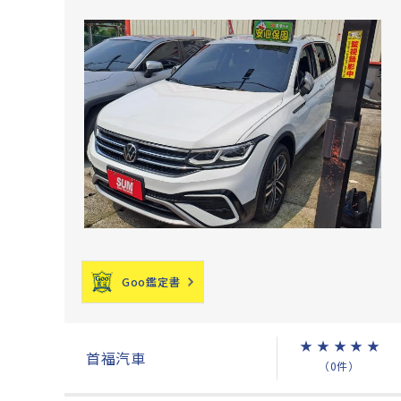
Goo鑑定書
★
★
★
★
★
首福汽車
（0件）