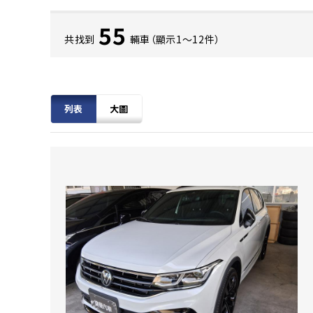
55
共找到
輛車（顯示1〜12件）
列表
大圖