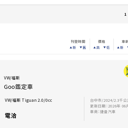
1
刊登時間
價格
車
新
舊
高
低
新
VW/福斯
Goo鑑定車
VW/福斯 Tiguan 2.0/0cc
台中市/2024/2.3千
更新日期：2026年 06
車商：捷曼汽車
電洽