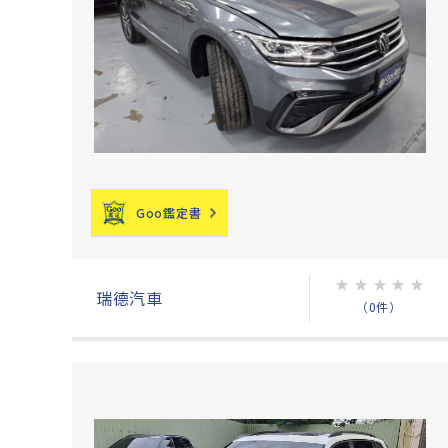
Goo鑑定書
★
★
★
★
★
瑞德汽車
（0件）