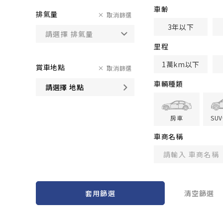
車齢
排氣量
取消篩選
3年以下
里程
1萬km以下
賞車地點
取消篩選
車輛種類
請選擇 地點
房車
SU
車商名稱
套用篩選
清空篩選