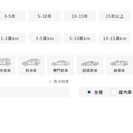
3-5年
5-10年
10-15年
15年以上
1-3萬km
3-5萬km
5-10萬km
10-15萬km
V休旅車
掀背車
雙門跑車
超級跑車
敞篷車
取消篩選
全選
國內車