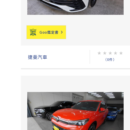
Goo鑑定書
★
★
★
★
★
捷曼汽車
（0件）