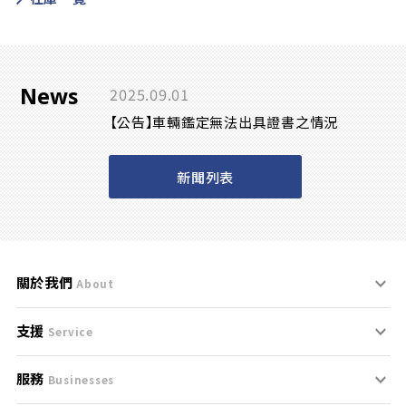
News
2025.09.01
【公告】車輛鑑定無法出具證書之情況
新聞列表
關於我們
About
支援
刊登規範
Service
服務
支援中心
服務條款
Businesses