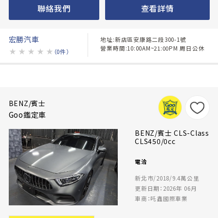
聯絡我們
查看詳情
宏勝汽車
地址:新店區安康路二段300-1號
營業時間:10:00AM~21:00PM 周日公休
★
★
★
★
★
（0件）
BENZ/賓士
Goo鑑定車
BENZ/賓士 CLS-Class
CLS450/0cc
電洽
新北市/2018/9.4萬公里
更新日期：2026年 06月
車商：吒鑫國際車業