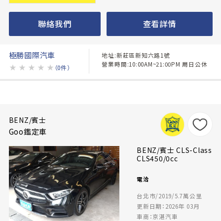
聯絡我們
查看詳情
極勝國際汽車
地址:新莊區新知六路1號
營業時間:10:00AM~21:00PM 周日公休
★
★
★
★
★
（0件）
BENZ/賓士
Goo鑑定車
BENZ/賓士 CLS-Class
CLS450/0cc
電洽
台北市/2019/5.7萬公里
更新日期：2026年 03月
車商：京湛汽車