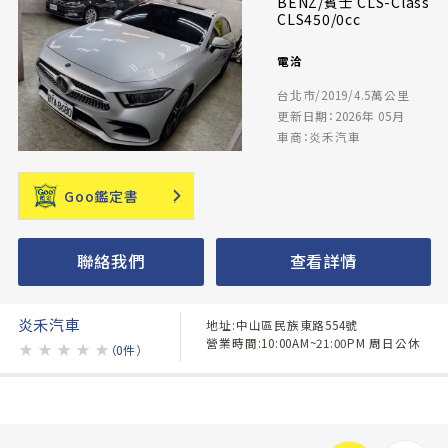
BENZ/賓士 CLS-Class
CLS450/0cc
電洽
台北市/2019/4.5萬公里
更新日期：2026年 05月
車商：炎禾汽車
Goo鑑定書
聯絡我們
查看詳情
炎禾汽車
地址:中山區民族東路554號
營業時間:10:00AM~21:00PM 周日公休
★
★
★
★
★
（0件）