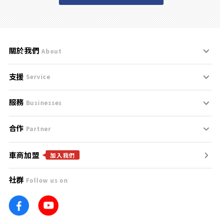
關於我們
About
支援
刊登規範
Service
服務
支援中心
服務條款
Businesses
合作
什麼是Goo鑑定？
聯絡我們
免責聲明
Partner
車商加盟
合作夥伴
找好車
隱私權政策
加入我們
社群
Follow us on
廣告合作
找好店
團隊
找海外車
車訊網