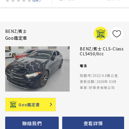
★
★
★
★
★
（0件）
BENZ/賓士
Goo鑑定車
BENZ/賓士 CLS-Class
CLS450/0cc
電洽
桃園市/2022/4.6萬公里
更新日期：2026年 03月
車商：好車多有限公司
Goo鑑定書
聯絡我們
查看詳情