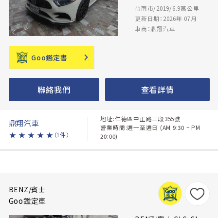
台南市/2019/6.9萬公里
更新日期：2026年 07月
車商：鼎翔汽車
Goo鑑定書
聯絡我們
查看詳情
地址:仁德區中正路三段355號
鼎翔汽車
營業時間:週一至週日 (AM 9:30 ~ PM
★
★
★
★
★
（1件）
20:00)
BENZ/賓士
Goo鑑定車