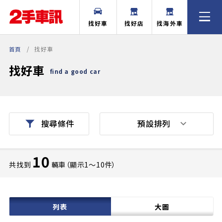
找好車
找好店
找海外車
首頁
找好車
找好車
find a good car
預設排列
搜尋條件
10
共找到
輛車（顯示1〜10件）
列表
大圖