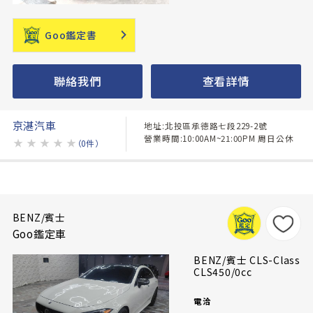
Goo鑑定書
聯絡我們
查看詳情
京湛汽車
地址:北投區承德路七段229-2號
營業時間:10:00AM~21:00PM 周日公休
★
★
★
★
★
（0件）
BENZ/賓士
Goo鑑定車
BENZ/賓士 CLS-Class
CLS450/0cc
電洽