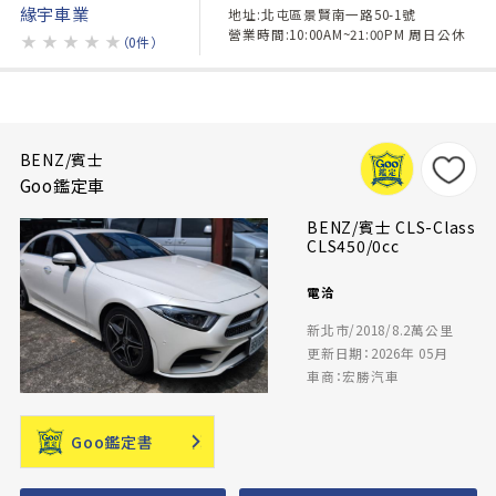
緣宇車業
地址:北屯區景賢南一路50-1號
營業時間:10:00AM~21:00PM 周日公休
★
★
★
★
★
（0件）
BENZ/賓士
Goo鑑定車
BENZ/賓士 CLS-Class
CLS450/0cc
電洽
新北市/2018/8.2萬公里
更新日期：2026年 05月
車商：宏勝汽車
Goo鑑定書