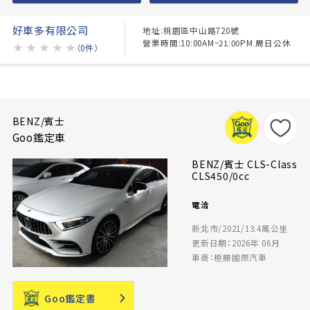
好車多有限公司
地址:桃園區中山路720號
營業時間:10:00AM~21:00PM 周日公休
★
★
★
★
★
（0件）
BENZ/賓士
Goo鑑定車
BENZ/賓士 CLS-Class
CLS450/0cc
電洽
新北市/2021/13.4萬公里
更新日期：2026年 06月
車商：極勝國際汽車
Goo鑑定書