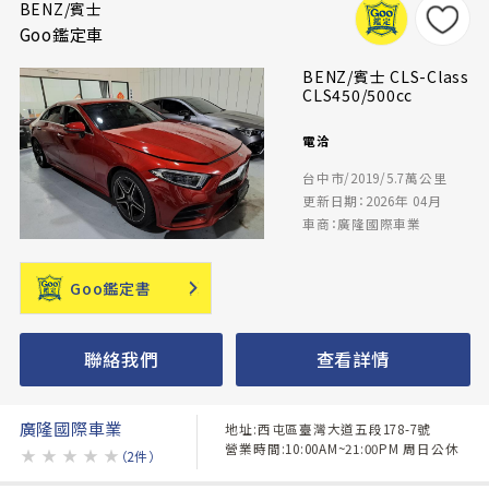
BENZ/賓士
Goo鑑定車
BENZ/賓士 CLS-Class
CLS450/500cc
電洽
台中市/2019/5.7萬公里
更新日期：2026年 04月
車商：廣隆國際車業
Goo鑑定書
聯絡我們
查看詳情
廣隆國際車業
地址:西屯區臺灣大道五段178-7號
營業時間:10:00AM~21:00PM 周日公休
★
★
★
★
★
（2件）