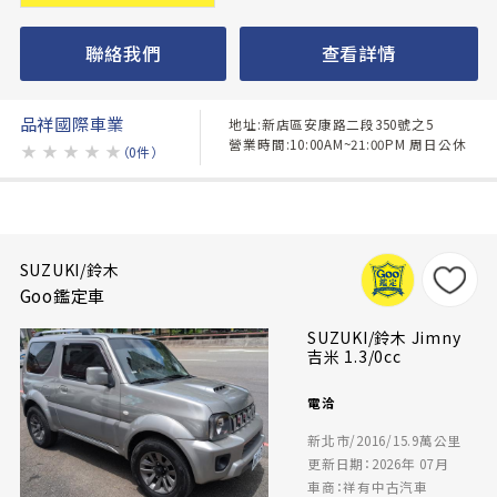
聯絡我們
查看詳情
品祥國際車業
地址:新店區安康路二段350號之5
營業時間:10:00AM~21:00PM 周日公休
★
★
★
★
★
（0件）
SUZUKI/鈴木
Goo鑑定車
SUZUKI/鈴木 Jimny
吉米 1.3/0cc
電洽
新北市/2016/15.9萬公里
更新日期：2026年 07月
車商：祥有中古汽車