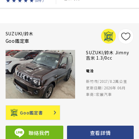
★
★
★
★
★
（0件）
SUZUKI/鈴木
Goo鑑定車
SUZUKI/鈴木 Jimny
吉米 1.3/0cc
電洽
新竹市/2017/8.2萬公里
更新日期：2026年 06月
車商：宏展汽車
Goo鑑定書
聯絡我們
查看詳情