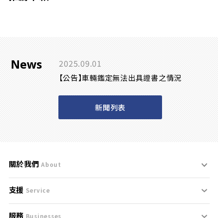
News
2025.09.01
【公告】車輛鑑定無法出具證書之情況
新聞列表
關於我們
About
支援
刊登規範
Service
服務
支援中心
服務條款
Businesses