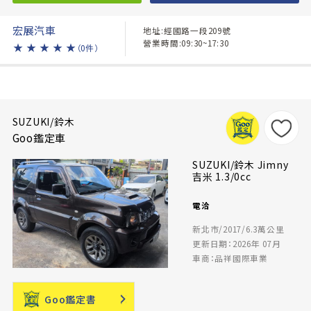
宏展汽車
地址:經國路一段209號
營業時間:09:30~17:30
★
★
★
★
★
（0件）
SUZUKI/鈴木
Goo鑑定車
SUZUKI/鈴木 Jimny
吉米 1.3/0cc
電洽
新北市/2017/6.3萬公里
更新日期：2026年 07月
車商：品祥國際車業
Goo鑑定書