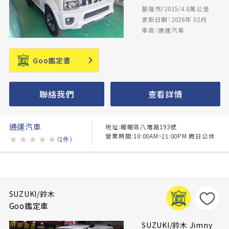
基隆市/2015/4.8萬公里
更新日期：2026年 02月
車商：通運汽車
Goo鑑定書
聯絡我們
查看詳情
通運汽車
地址:暖暖區八堵路193號
營業時間:10:00AM~21:00PM 周日公休
★
★
★
★
★
（1件）
SUZUKI/鈴木
Goo鑑定車
SUZUKI/鈴木 Jimny