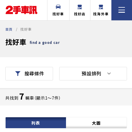
找好車
找好店
找海外車
首頁
找好車
找好車
find a good car
預設排列
搜尋條件
7
共找到
輛車（顯示1〜7件）
列表
大圖