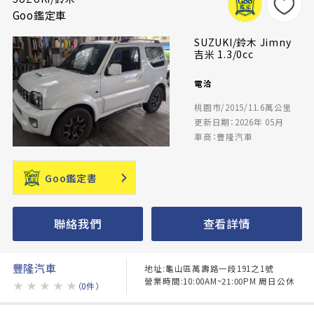
Goo鑑定車
SUZUKI/鈴木 Jimny
吉米 1.3/0cc
電洽
桃園市/2015/11.6萬公里
更新日期：2026年 05月
車商：豐隆汽車
Goo鑑定書
聯絡我們
查看詳情
豐隆汽車
地址:龜山區萬壽路一段191之1號
營業時間:10:00AM~21:00PM 周日公休
★
★
★
★
★
（0件）