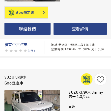
Goo鑑定書
聯絡我們
查看詳情
祥有中古汽車
地址:新店區中興路二段186-1號
營業時間:10:00AM~21:00PM 周日公休
★
★
★
★
★
（0件）
SUZUKI/鈴木
Goo鑑定車
SUZUKI/鈴木 Jimny
吉米 1.3/0cc
電洽