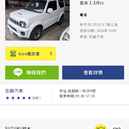
吉米 1.3/0cc
電洽
新竹市/2015/3.7萬公里
更新日期：2026年 03月
車商：宏展汽車
Goo鑑定書
聯絡我們
查看詳情
宏展汽車
地址:經國路一段209號
營業時間:09:30~17:30
★
★
★
★
★
（0件）
SUZUKI/鈴木