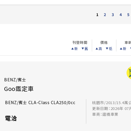
2
3
4
5
1
刊登時間
價格
車
新
舊
高
低
新
BENZ/賓士
Goo鑑定車
BENZ/賓士 CLA-Class CLA250/0cc
桃園市/2013/15.4萬
更新日期：2026年 07
車商：誼橋車業
電洽