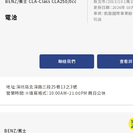
BENZ/賓士 CLA-Class CLA250/0cc
新北市/2013/10.1萬
更新日期：2026年 03
車商：凱旋國際事業股
電洽
坑店
聯絡我們
查看詳
地址:深坑區北深路三段25巷13之3號
營業時間:※填寫格式：10:00AM~21:00PM 周日公休
BENZ/賓士