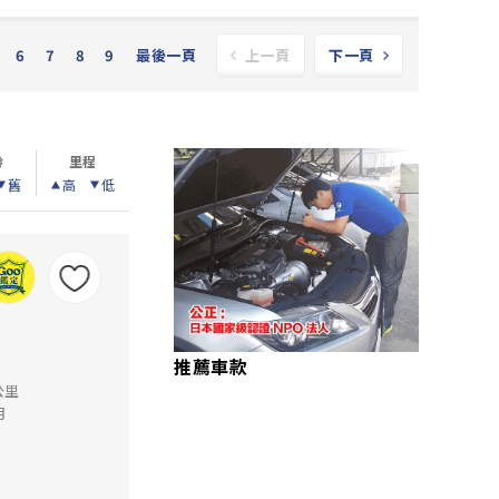
6
7
8
9
最後一頁
上一頁
下一頁
齡
里程
舊
高
低
推薦車款
公里
月