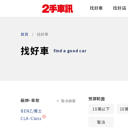
找好車
找好店
首頁
找好車
找好車
find a good car
預算範圍
廠牌・車款
取消篩選
10萬以下
10
BENZ/賓士
CLA-Class
電洽