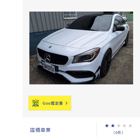
Goo鑑定書
★
★
★
★
★
誼橋車業
（0件）