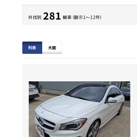
281
共找到
輛車（顯示1〜12件）
列表
大圖