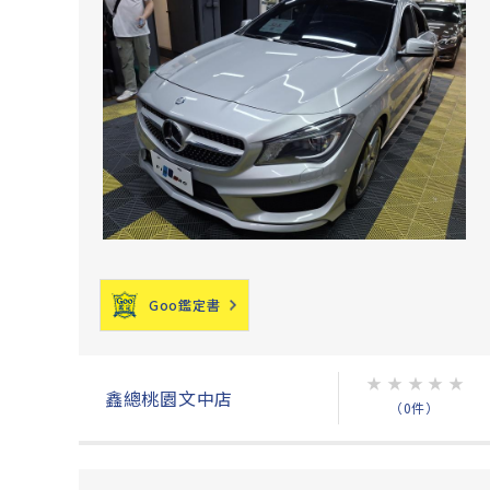
Goo鑑定書
★
★
★
★
★
鑫總桃園文中店
（0件）