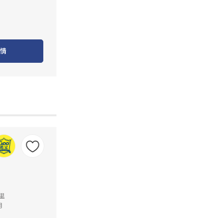
情
公里
月