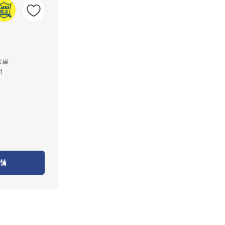
公里
月
情