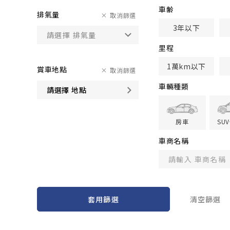
車齢
排氣量
取消篩選
3年以下
里程
1萬km以下
賞車地點
取消篩選
車輛種類
請選擇 地點
房車
SU
車商名稱
套用篩選
清空篩選