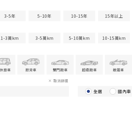
3-5年
5-10年
10-15年
15年以上
1-3萬km
3-5萬km
5-10萬km
10-15萬km
V休旅車
掀背車
雙門跑車
超級跑車
敞篷車
取消篩選
全選
國內車