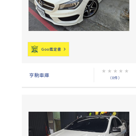
Goo鑑定書
★
★
★
★
★
亨駒車庫
（0件）