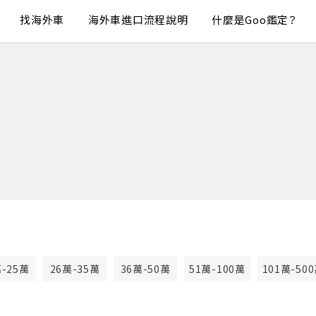
找海外車
海外車進口流程說明
什麼是Goo鑑定？
萬-25萬
26萬-35萬
36萬-50萬
51萬-100萬
101萬-50