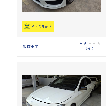
Goo鑑定書
★
★
★
★
★
誼橋車業
（0件）