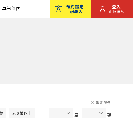
預約鑑定
登入
車訊保固
由此進入
由此進入
取消篩選
0萬
500萬以上
至
萬