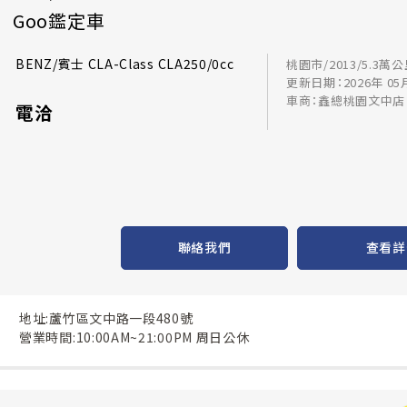
Goo鑑定車
BENZ/賓士 CLA-Class CLA250/0cc
桃園市/2013/5.3萬
更新日期：2026年 05
車商：鑫總桃園文中店
電洽
聯絡我們
查看詳
地址:蘆竹區文中路一段480號
營業時間:10:00AM~21:00PM 周日公休