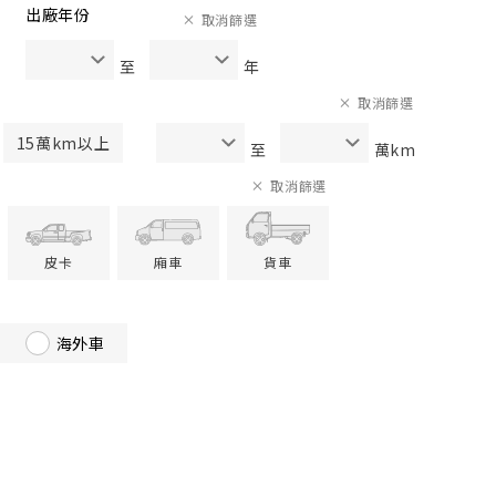
出廠年份
取消篩選
至
年
取消篩選
15萬km以上
至
萬km
取消篩選
皮卡
廂車
貨車
海外車