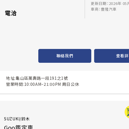
更新日期：2026年 05
車商：豐隆汽車
電洽
聯絡我們
查看詳
地址:龜山區萬壽路一段191之1號
營業時間:10:00AM~21:00PM 周日公休
SUZUKI/鈴木
Goo鑑定車