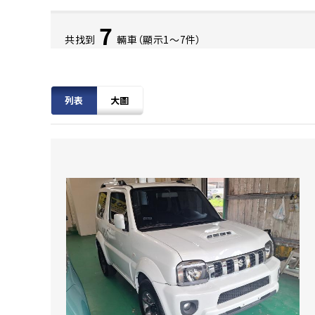
7
共找到
輛車（顯示1〜7件）
列表
大圖