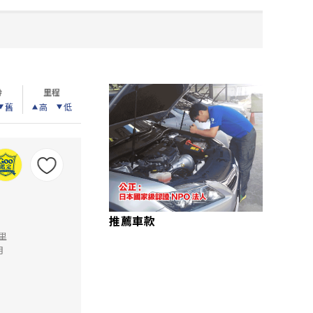
齡
里程
舊
高
低
推薦車款
公里
月