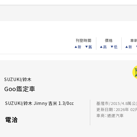
刊登時間
價格
車
新
舊
高
低
新
SUZUKI/鈴木
Goo鑑定車
SUZUKI/鈴木 Jimny 吉米 1.3/0cc
基隆市/2015/4.8萬
更新日期：2026年 02
車商：通運汽車
電洽