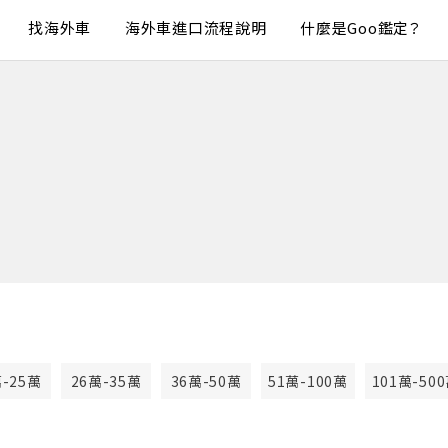
找海外車
海外車進口流程說明
什麼是Goo鑑定？
萬-25萬
26萬-35萬
36萬-50萬
51萬-100萬
101萬-50