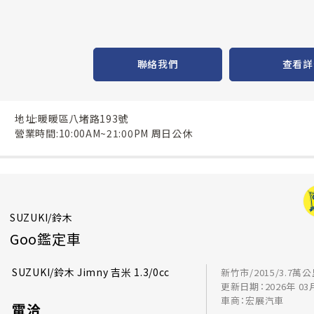
聯絡我們
查看詳
地址:暖暖區八堵路193號
營業時間:10:00AM~21:00PM 周日公休
SUZUKI/鈴木
Goo鑑定車
SUZUKI/鈴木 Jimny 吉米 1.3/0cc
新竹市/2015/3.7萬
更新日期：2026年 03
車商：宏展汽車
電洽