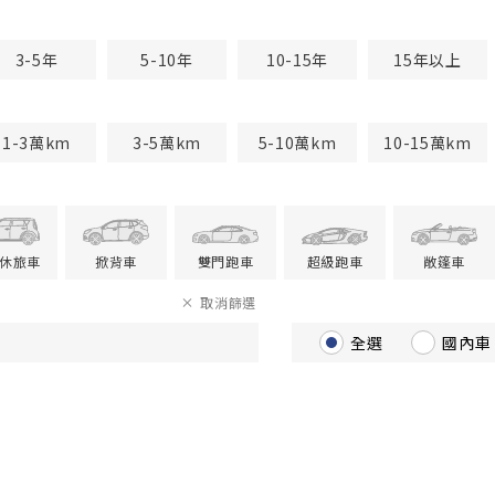
3-5年
5-10年
10-15年
15年以上
1-3萬km
3-5萬km
5-10萬km
10-15萬km
V休旅車
掀背車
雙門跑車
超級跑車
敞篷車
取消篩選
全選
國內車