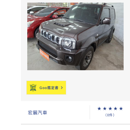
Goo鑑定書
★
★
★
★
★
宏展汽車
（0件）