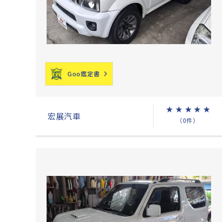
Goo鑑定書
★
★
★
★
★
宏展汽車
（0件）