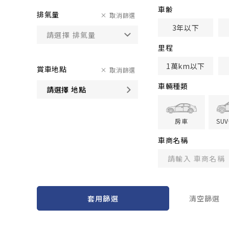
車齢
排氣量
取消篩選
3年以下
里程
1萬km以下
賞車地點
取消篩選
車輛種類
請選擇 地點
房車
SU
車商名稱
套用篩選
清空篩選