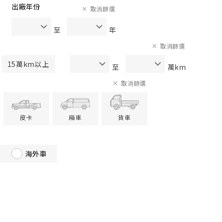
出廠年份
取消篩選
至
年
取消篩選
15萬km以上
至
萬km
取消篩選
皮卡
廂車
貨車
海外車