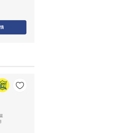
情
公里
月