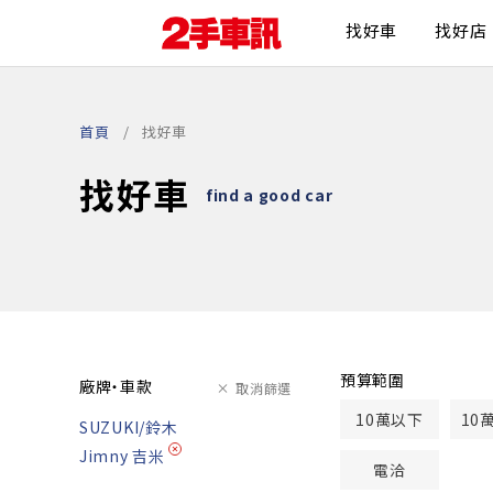
找好車
找好店
首頁
找好車
找好車
find a good car
預算範圍
廠牌・車款
取消篩選
10萬以下
10
SUZUKI/鈴木
Jimny 吉米
電洽