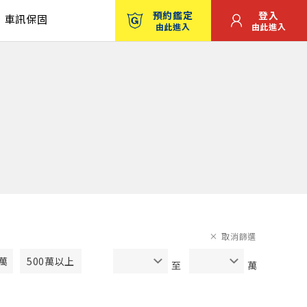
預約鑑定
登入
車訊保固
由此進入
由此進入
取消篩選
0萬
500萬以上
至
萬