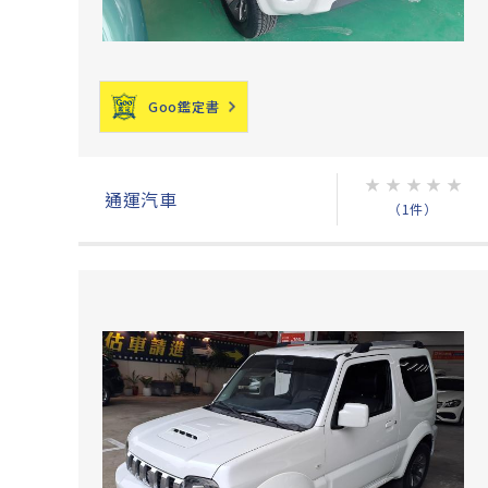
Goo鑑定書
★
★
★
★
★
通運汽車
（1件）