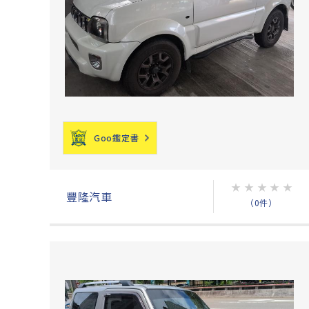
Goo鑑定書
★
★
★
★
★
豐隆汽車
（0件）