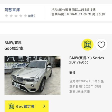
阿慈車庫
地址:蘆竹區富國路二段588-1號
營業時間:10:00AM~21:00PM 周日公休
★
★
★
★
★
（0件）
BMW/寶馬
Goo鑑定車
BMW/寶馬 X3 Series
xDrive/0cc
電洽
台北市/2015/11.3萬公里
更新日期：2026年 08月
車商：遇緣汽車
Goo鑑定書