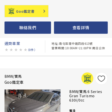
Goo鑑定書
聯絡我們
查看詳情
邁齊車業
地址:南屯區環中路四段613號
營業時間:10:00AM~21:00PM 周日公休
★
★
★
★
★
（0件）
BMW/寶馬
Goo鑑定車
BMW/寶馬 6 Series
Gran Turismo
630i/0cc
電洽