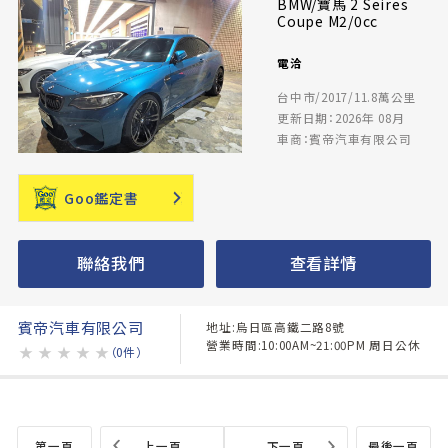
BMW/寶馬 2 Seires
Coupe M2/0cc
電洽
台中市/2017/11.8萬公里
更新日期：2026年 08月
車商：賓帝汽車有限公司
Goo鑑定書
聯絡我們
查看詳情
賓帝汽車有限公司
地址:烏日區高鐵二路8號
營業時間:10:00AM~21:00PM 周日公休
★
★
★
★
★
（0件）
第一頁
上一頁
下一頁
最後一頁