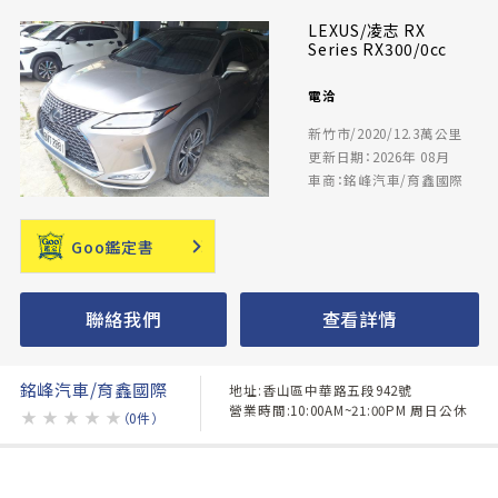
LEXUS/凌志 RX
Series RX300/0cc
電洽
新竹市/2020/12.3萬公里
更新日期：2026年 08月
車商：銘峰汽車/育鑫國際
Goo鑑定書
聯絡我們
查看詳情
銘峰汽車/育鑫國際
地址:香山區中華路五段942號
營業時間:10:00AM~21:00PM 周日公休
★
★
★
★
★
（0件）