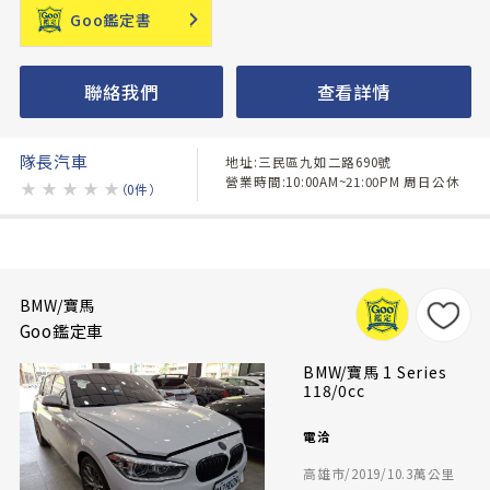
Goo鑑定書
聯絡我們
查看詳情
隊長汽車
地址:三民區九如二路690號
營業時間:10:00AM~21:00PM 周日公休
★
★
★
★
★
（0件）
BMW/寶馬
Goo鑑定車
BMW/寶馬 1 Series
118/0cc
電洽
高雄市/2019/10.3萬公里