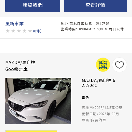
聯絡我們
查看詳情
風新車業
地址:芎林鄉富林路二段427號
營業時間:10:00AM~21:00PM 周日公休
★
★
★
★
★
（0件）
MAZDA/馬自達
Goo鑑定車
MAZDA/馬自達 6
2.2/0cc
電洽
高雄市/2016/14.5萬公里
更新日期：2026年 08月
車商：隊長汽車