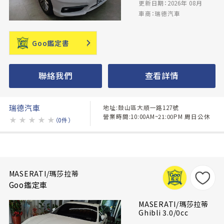
更新日期：2026年 08月
車商：瑞德汽車
Goo鑑定書
聯絡我們
查看詳情
瑞德汽車
地址:鼓山區大順一路127號
營業時間:10:00AM~21:00PM 周日公休
★
★
★
★
★
（0件）
MASERATI/瑪莎拉蒂
Goo鑑定車
MASERATI/瑪莎拉蒂
Ghibli 3.0/0cc