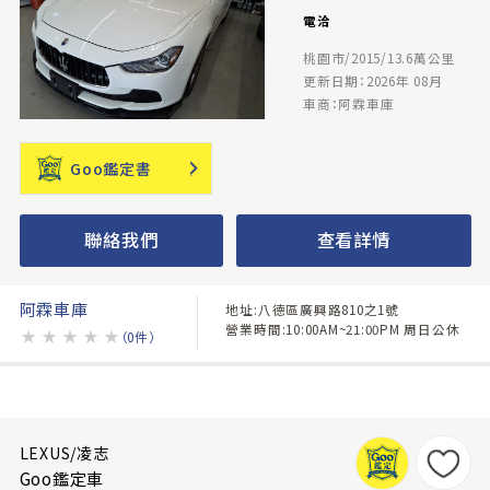
電洽
桃園市/2015/13.6萬公里
更新日期：2026年 08月
車商：阿霖車庫
Goo鑑定書
聯絡我們
查看詳情
阿霖車庫
地址:八德區廣興路810之1號
營業時間:10:00AM~21:00PM 周日公休
★
★
★
★
★
（0件）
LEXUS/凌志
Goo鑑定車