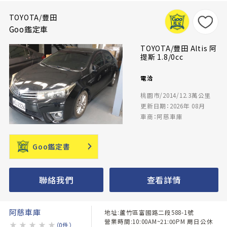
TOYOTA/豐田
Goo鑑定車
TOYOTA/豐田 Altis 阿
提斯 1.8/0cc
電洽
桃園市/2014/12.3萬公里
更新日期：2026年 08月
車商：阿慈車庫
Goo鑑定書
聯絡我們
查看詳情
阿慈車庫
地址:蘆竹區富國路二段588-1號
營業時間:10:00AM~21:00PM 周日公休
★
★
★
★
★
（0件）