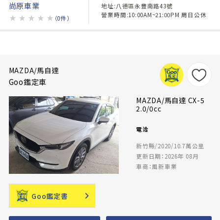
尚原車業
地址:八德區永豐南路43號
營業時間:10:00AM~21:00PM 周日公休
★
★
★
★
★
（0件）
MAZDA/馬自達
Goo鑑定車
MAZDA/馬自達 CX-5
2.0/0cc
電洽
新竹縣/2020/10.7萬公里
更新日期：2026年 08月
車商：風新車業
Goo鑑定書