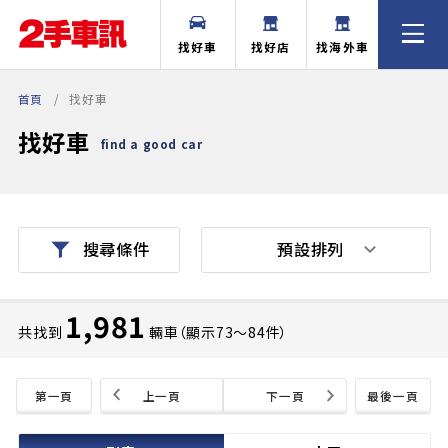
找好車
找好店
找海外車
首頁
找好車
找好車
find a good car
預設排列
搜尋條件
1,981
共找到
輛車（顯示73〜84件）
第一頁
上一頁
下一頁
最後一頁