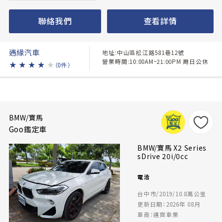
聯絡我們
查看詳情
遇緣汽車
地址:中山區松江路581巷12號
營業時間:10:00AM~21:00PM 周日公休
★
★
★
★
★
（0件）
BMW/寶馬
Goo鑑定車
BMW/寶馬 X2 Series
sDrive 20i/0cc
電洽
台中市/2019/10.8萬公里
更新日期：2026年 08月
車商：邁齊車業