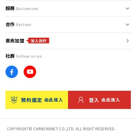
服務
支援中心
服務條款
Businesses
合作
什麼是Goo鑑定？
聯絡我們
免責聲明
Partner
車商加盟
合作夥伴
找好車
隱私權政策
加入我們
社群
Follow us on
廣告合作
找好店
團隊
找海外車
車訊網
消費者評價
台灣優良中古車商大獎
預約鑑定
登入
由此進入
由此進入
保固
收費服務
COPYRIGHT© CARNEWSNET CO.,LTD. ALL RIGHT RESERVED.