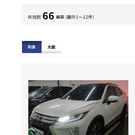
66
共找到
輛車（顯示1〜12件）
列表
大圖