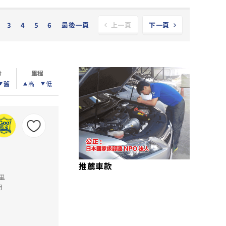
3
4
5
6
最後一頁
上一頁
下一頁
齡
里程
舊
高
低
推薦車款
公里
月