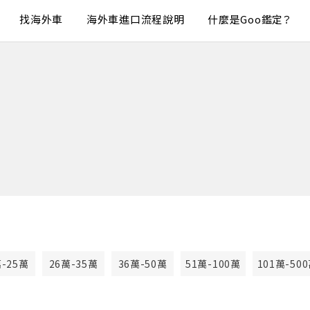
找海外車
海外車進口流程說明
什麼是Goo鑑定？
萬-25萬
26萬-35萬
36萬-50萬
51萬-100萬
101萬-50