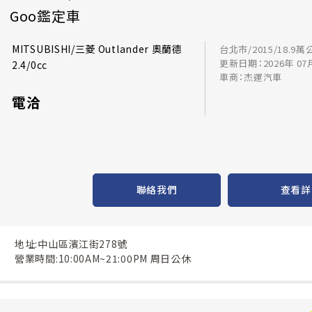
Goo鑑定車
MITSUBISHI/三菱 Outlander 奧蘭德
台北市/2015/18.9萬
更新日期：2026年 07
2.4/0cc
車商：杰運汽車
電洽
聯絡我們
查看詳
地址:中山區濱江街278號
營業時間:10:00AM~21:00PM 周日公休