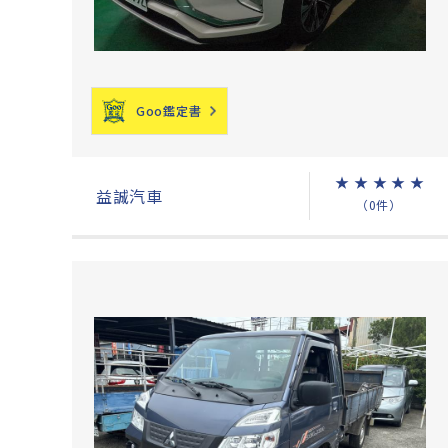
Goo鑑定書
★
★
★
★
★
益誠汽車
（0件）