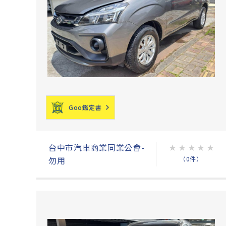
Goo鑑定書
台中市汽車商業同業公會-
★
★
★
★
★
（0件）
勿用