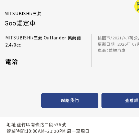
MITSUBISHI/三菱
Goo鑑定車
MITSUBISHI/三菱 Outlander 奧蘭德
桃園市/2021/4.7萬
更新日期：2026年 07
2.4/0cc
車商：益通汽車
電洽
聯絡我們
查看詳
地址:蘆竹區南崁路二段536號
營業時間:10:00AM~21:00PM 周一至周日