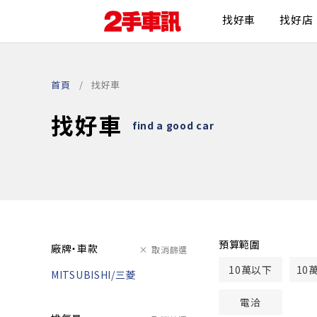
找好車
找好店
首頁
找好車
找好車
find a good car
預算範圍
廠牌・車款
取消篩選
10萬以下
10
MITSUBISHI/三菱
電洽