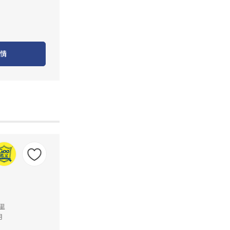
情
公里
月