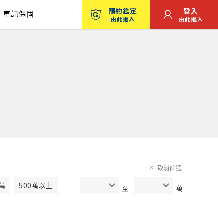
預約鑑定
登入
車訊保固
由此進入
由此進入
取消篩選
0萬
500萬以上
至
萬