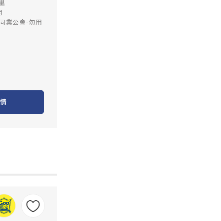
公里
月
同業公會-勿用
情