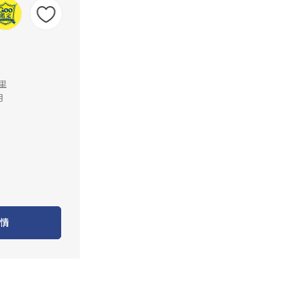
公里
月
情