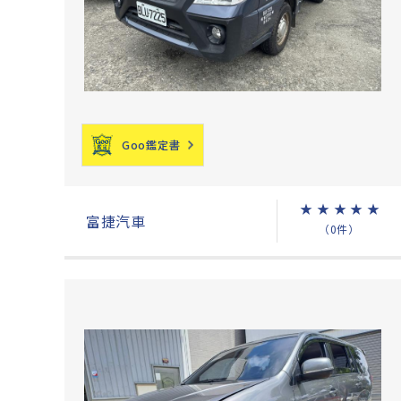
Goo鑑定書
★
★
★
★
★
富捷汽車
（0件）