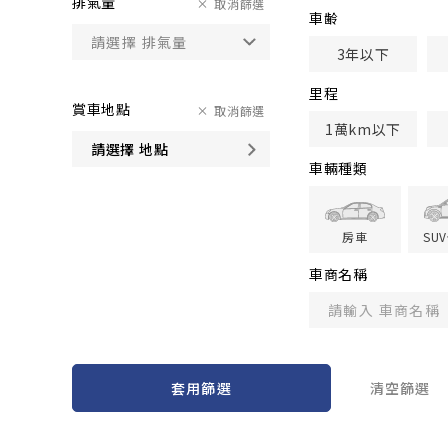
排氣量
取消篩選
車齢
3年以下
里程
賞車地點
取消篩選
1萬km以下
請選擇 地點
車輛種類
房車
SU
車商名稱
套用篩選
清空篩選