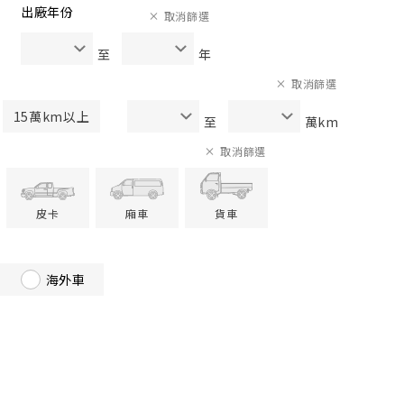
出廠年份
取消篩選
至
年
取消篩選
15萬km以上
至
萬km
取消篩選
皮卡
廂車
貨車
海外車