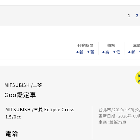
2
1
刊登時間
價格
車
新
舊
高
低
新
MITSUBISHI/三菱
Goo鑑定車
MITSUBISHI/三菱 Eclipse Cross
台北市/2019/4.9萬
更新日期：2026年 08
1.5/0cc
車商：益誠汽車
電洽