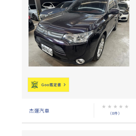
Goo鑑定書
★
★
★
★
★
杰運汽車
（0件）