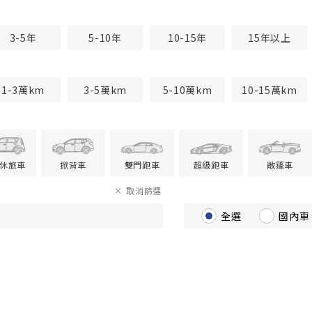
3-5年
5-10年
10-15年
15年以上
1-3萬km
3-5萬km
5-10萬km
10-15萬km
V休旅車
掀背車
雙門跑車
超級跑車
敞篷車
取消篩選
全選
國內車