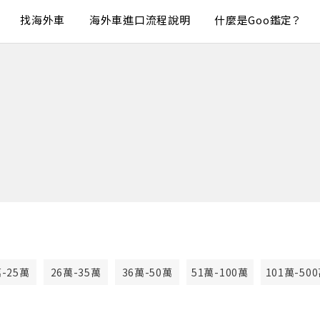
找海外車
海外車進口流程說明
什麼是Goo鑑定？
萬-25萬
26萬-35萬
36萬-50萬
51萬-100萬
101萬-50