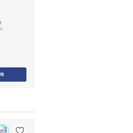
月
心
情