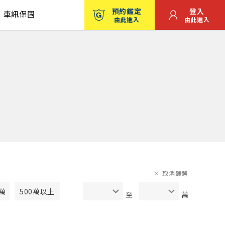
預約鑑定
登入
車訊保固
由此進入
由此進入
取消篩選
0萬
500萬以上
至
萬