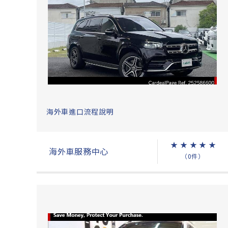
海外車進口流程說明
★
★
★
★
★
海外車服務中心
（0件）