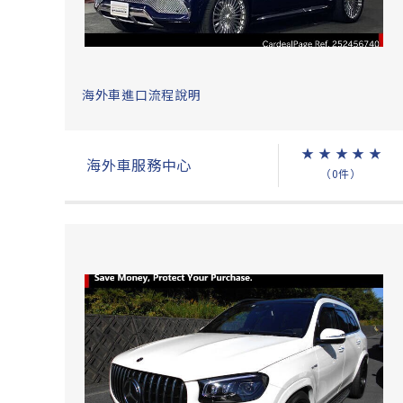
海外車進口流程說明
★
★
★
★
★
海外車服務中心
（0件）