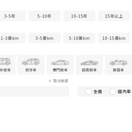
3-5年
5-10年
10-15年
15年以上
1-3萬km
3-5萬km
5-10萬km
10-15萬km
V休旅車
掀背車
雙門跑車
超級跑車
敞篷車
取消篩選
全選
國內車