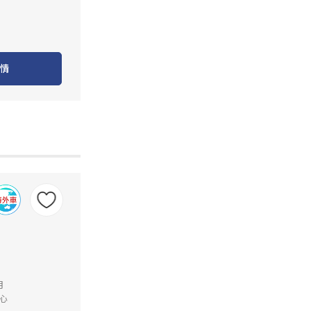
情
月
心