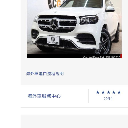
海外車進口流程說明
★
★
★
★
★
海外車服務中心
（0件）