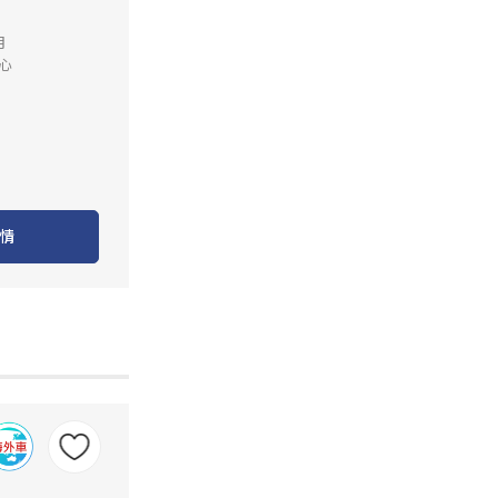
月
心
情