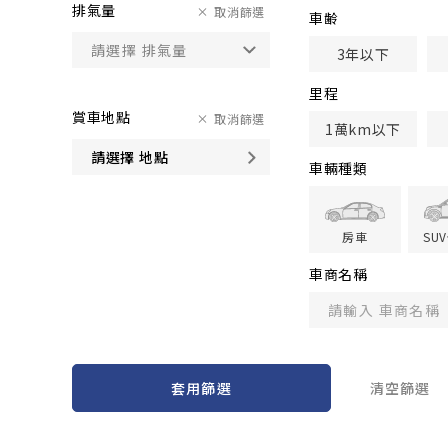
排氣量
取消篩選
車齢
3年以下
里程
賞車地點
取消篩選
1萬km以下
請選擇 地點
車輛種類
房車
SU
車商名稱
套用篩選
清空篩選