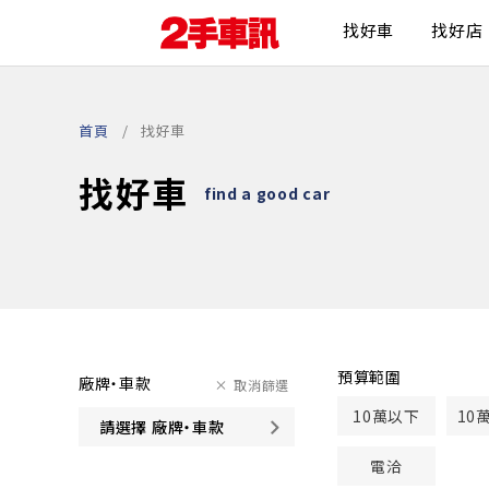
找好車
找好店
首頁
找好車
找好車
find a good car
預算範圍
廠牌・車款
取消篩選
10萬以下
10
請選擇 廠牌・車款
電洽