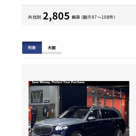
2,805
共找到
輛車（顯示97〜108件）
列表
大圖