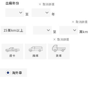
出廠年份
取消篩選
至
年
取消篩選
15萬km以上
至
萬km
取消篩選
皮卡
廂車
貨車
海外車