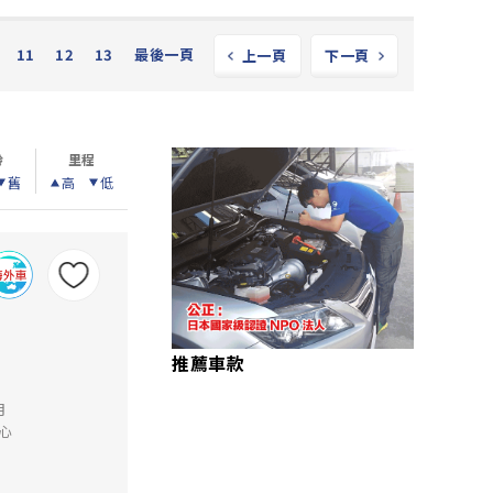
11
12
13
最後一頁
上一頁
下一頁
齡
里程
舊
高
低
推薦車款
月
心