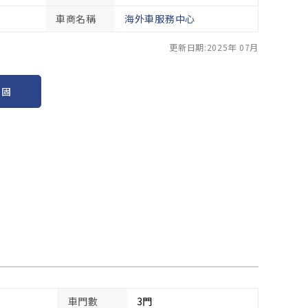
車商名稱
海外車服務中心
更新日期:2025年 07月
保固
車門數
3門