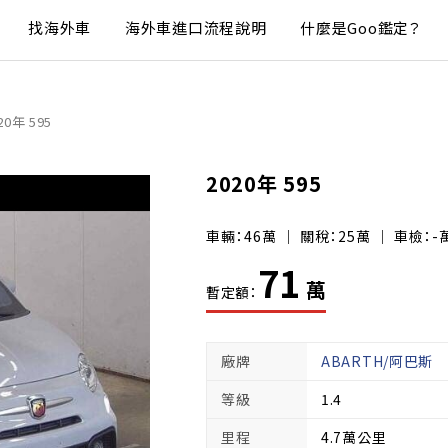
找海外車
海外車進口流程說明
什麼是Goo鑑定？
20年 595
2020年 595
車輛：46萬 ｜ 關稅：25萬 ｜ 車檢：-
71
萬
暫定額：
廠牌
ABARTH/阿巴斯
等級
1.4
里程
4.7萬公里