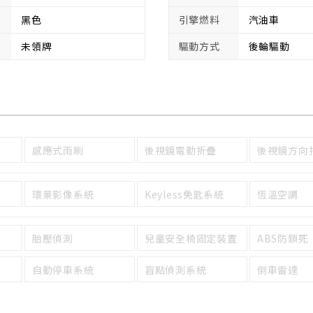
黑色
引擎燃料
汽油車
未領牌
驅動方式
後輪驅動
感應式雨刷
後視鏡電動折疊
後視鏡方向
環景影像系統
Keyless免匙系統
恆溫空調
胎壓偵測
兒童安全椅固定裝置
ABS防鎖死
自動停車系統
盲點偵測系統
倒車雷達