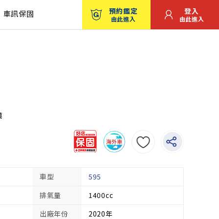
預約鑑定
登入
車訊保固
由此進入
由此進入
萬
車型
595
排氣量
1400cc
出廠年份
2020年