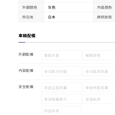
外觀顏色
灰色
內裝顏色
所在地
日本
牌照狀態
車輛配備
外觀配備
電動天窗
輪圈規格
內裝配備
多功能方向盤
多功能資訊幕
安全配備
前座正面氣囊
後座側面氣囊
車道偏離警示
定速系統
防盜系統