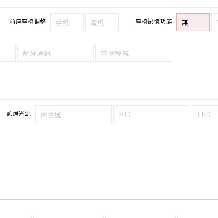
前座座椅調整
座椅記憶功能
手動
電動
無
藍牙通訊
電腦導航
頭燈光源
鹵素燈
HID
LED