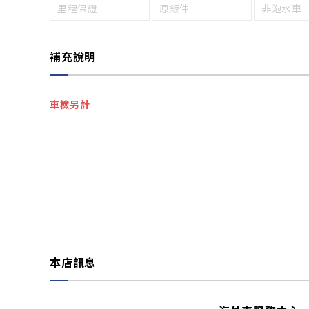
里程保證
原鈑件
非泡水車
補充說明
車檢另計
本店訊息