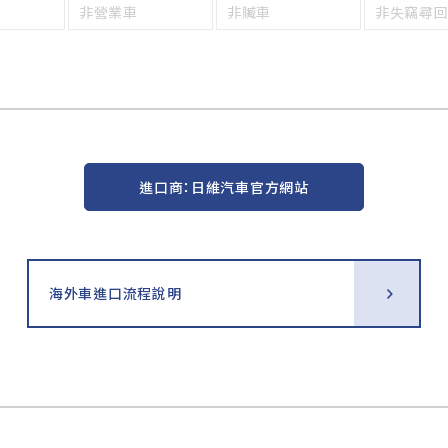
非營業車
非贓車
非失竊尋
進口商：日維汽車官方網站
海外車進口流程說明