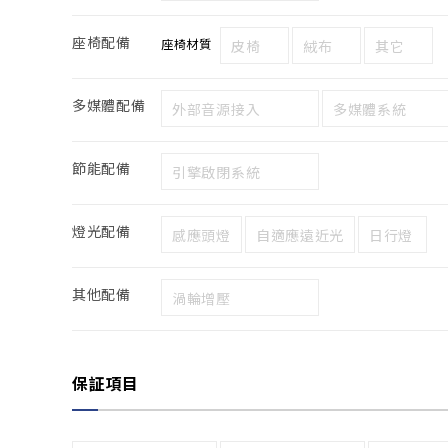
座椅配備
座椅材質
皮椅
絨布
其它
多媒體配備
外部音源接入
多媒體系統
節能配備
引擎啟閉系統
燈光配備
感應頭燈
自適應遠近光
日行燈
其他配備
渦輪增壓
保証項目