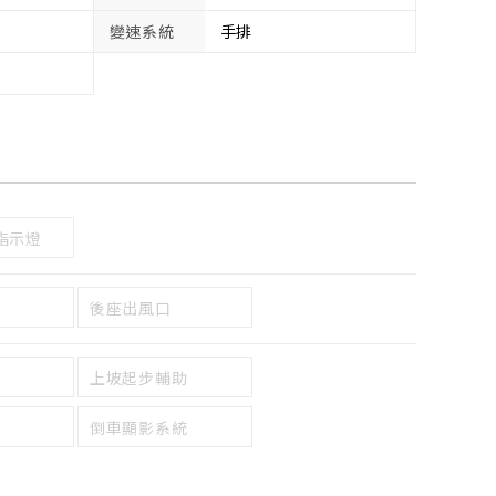
變速系統
手排
指示燈
後座出風口
上坡起步輔助
倒車顯影系統