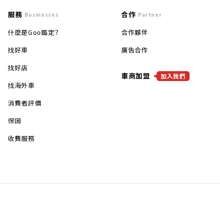
服務
合作
Businesses
Partner
什麼是Goo鑑定？
合作夥伴
找好車
廣告合作
找好店
車商加盟
加入我們
找海外車
消費者評價
保固
收費服務